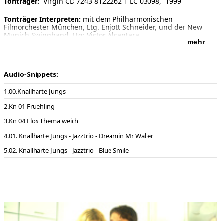
Tonträger:
Virgin CD 7243 8122262 1 LC 03098, 1999
Tonträger Interpreten:
mit dem Philharmonischen
Filmorchester München, Ltg. Enjott Schneider, und der New
Munich Swingband, Ltg: Victor Alcantara
mehr
Audio-Snippets:
00.Knallharte Jungs
Kn 01 Fruehling
Kn 04 Flos Thema weich
01. Knallharte Jungs - Jazztrio - Dreamin Mr Waller
02. Knallharte Jungs - Jazztrio - Blue Smile