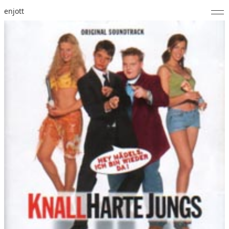
enjott
Home
Selected Works
Werkverzeichnis
About
Fotos
Kalender
Publikationen
Notizen
Feed