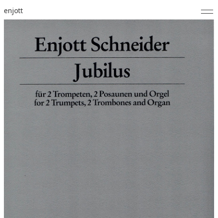
enjott
Home
Selected Works
Werkverzeichnis
About
Fotos
Kalender
Publikationen
Notizen
Feed