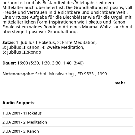
bekannt ist und als Bestandteil des 'Allelujahs'seit dem
Mittelalter auch überliefert ist. Die Grundhaltung ist positiv, voll
Freude und Vertrauen in die sichtbare und unsichtbare Welt..
Eine virtuose Aufgabe für die Blechbläser wie für die Orgel, mit
mittelalterlichen Form-Inspirationen wie Hoketus und Kanon.
Finale ist ein wildes Rondo in Art eines Minimal Waltz...auch mit
übersteigert positiver Grundhaltung.
Sätze:
1: Jubilus I:Hoketus, 2: Erste Meditation,
3: Jubilus II:Kanon, 4: Zweite Meditation,
5: Jubilus III:Rondo
Dauer:
16:00 (5:30, 1:30, 3:30, 1:40, 3:40)
Notenausgabe:
Schott Musikverlag , ED 9533 , 1999
mehr
Besetzung:
2 Trompeten, 2 Posaunen, Orgel
Soloinstrumente:
Orgel, Posaune, Trompete (B)
Audio-Snippets:
Vorwort:
Das Werk paraphrasiert eine archaische Form der
melismatischen Melodieführung ohne Text, die seit altem
UA 2001 - 1:Hoketus
Orient, Antike, synagogalem Gesang und christlicher Frühzeit
bekannt ist und als Bestandteil des 'Allelujahs'seit dem
UA 2001 - 2: Meditation
Mittelalter auch überliefert ist. Die Grundhaltung ist positiv, voll
Freude und Vertrauen in die sichtbare und unsichtbare Welt..
UA 2001 - 3: Kanon