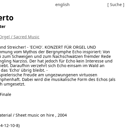
english
[ Suche ]
erto
ter
Orgel / Sacred Music
l und Streicher! - 'ECHO'. KONZERT FÜR ORGEL UND
immung vom Mythos der Bergnymphe Echo inspiriert: Von
rei zum Schweigen und zum Nachschwätzen fremder Rede
üngling Narziss. Der hat jedoch für Echo kein Interesse und
rliebt. Daraufhin verzehrt sich Echo einsam im Wald an
das 'Echo' übrig bleibt. -
e spielerische Freude am ungezwungenen virtuosen
phenhaft. Dabei wird die musikalische Form des Echos (als
ch umgesetzt.
Finale
terial / Sheet music on hire , 2004
4-12-10-8)