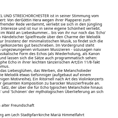
L UND STREICHORCHESTER ist in seiner Stimmung vom
ert: Von derGöttin Hera wegen ihrer Plapperei zum
emder Rede verdammt, verliebt sie sich in den Jüngling
 Interesse und ist nur in seine eigene Schönheit verliebt.
im Wald an Liebeskummer... bis von ihr nur noch das 'Echo'
von Händelscher Spielfreude über den Charme der Melodik
r Insistenz der minimalistischen Musik, so findet sich die
Orgelkonzertes gut beschrieben. Im Vordergrund steht
am ungezwungenen virtuosen Musizieren - sozusagen naiv
sikalische Form des Echos (als Wiederholung, als Kanon
grund lassen sich die Sätze auch programmatisch sehen:
phe Echo in ihrer leichten tänzerischen Art;Ein 11/8-Takt
thmus.
bt das Liebesglühen, das Werben, die Melancholieder
e Melodik etwas tiefsinniger (aufgebaut auf einem
gen Motivreihe). Ein Ritornell nach Art des Violinkonzerts
der gesamten Komposition zu barocker Musizierfreude an.
ser Satz, der über die für Echo typischen Melancholie hinaus
n' und 'Schönen' der mythologischen Überlieferung an sich
n alter Freundschaft
rg am Lech Stadtpfarrkirche Mariä Himmelfahrt