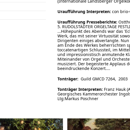
(Internationale Landsberger Orgelko
Uraufführung Interpreten:
con brio-
Uraufführung Presseberichte:
Ostthü
5. RUDOLSTÄDTER ORGELTAGE FESTL
...Höhepunkt des Abends war das 'Ech
Werk, das mit seiner Virtuosität so
Dirigenten einiges abverlangte. Nu
am Ende des Werkes beherrschten sp
toccatenartigen Schlussteil, im Mitte
und impressionistisch anmutende Klän
Miteinander von Orgel und Orchester
musiziert. Der begeisterte Applaus 
beeindruckende Konzert....
Tonträger:
Guild GMCD 7264, 2003
Tonträger Interpreten:
Franz Hauk (A
Georgisches Kammerorchester Ingol
Ltg:Markus Poschner