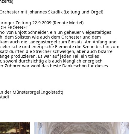
nzerte)
Orchester mit Johannes Skudlik (Leitung und Orgel)
ringer Zeitung 22.9.2009 (Renate Mertel)
ICH ERÖFFNET
o' von Enjott Schneider, ein un geheuer vielgestaltiges
wohl dem Solisten wie auch dem Orchester und dem
n kam auch die Ladegastorgel zum Einsatz. Am Anfang und
ielerische und energische Elemente die Szene bis hin zum
lsatz durften die Streicher schwelgen, aber auch bizarre
ge produzieren. Es war auf jeden Fall ein tolles
, sowohl durchsichtig als auch klanglich energisch
der Zuhörer war wohl das beste Dankeschön für dieses
n der Münsterorgel Ingolstadt)
stadt