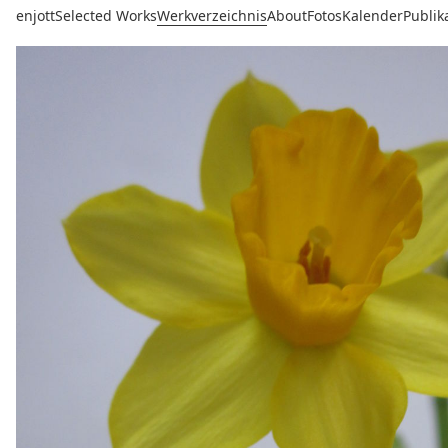
enjott
Selected Works
Werkverzeichnis
About
Fotos
Kalender
Publik