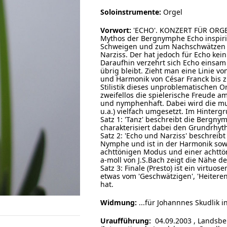
Soloinstrumente:
Orgel
Vorwort:
'ECHO'. KONZERT FÜR ORGE
Mythos der Bergnymphe Echo inspiri
Schweigen und zum Nachschwätzen fr
Narziss. Der hat jedoch für Echo kein
Daraufhin verzehrt sich Echo einsam 
übrig bleibt. Zieht man eine Linie 
und Harmonik von César Franck bis zu
Stilistik dieses unproblematischen 
zweifellos die spielerische Freude 
und nymphenhaft. Dabei wird die mu
u.a.) vielfach umgesetzt. Im Hinter
Satz 1: 'Tanz' beschreibt die Bergnym
charakterisiert dabei den Grundrhy
Satz 2: 'Echo und Narziss' beschrei
Nymphe und ist in der Harmonik sowi
achttönigen Modus und einer achttöni
a-moll von J.S.Bach zeigt die Nähe 
Satz 3: Finale (Presto) ist ein virtuo
etwas vom 'Geschwätzigen', 'Heitere
hat.
Widmung:
...für Johannnes Skudlik i
Uraufführung:
04.09.2003 , Landsbe