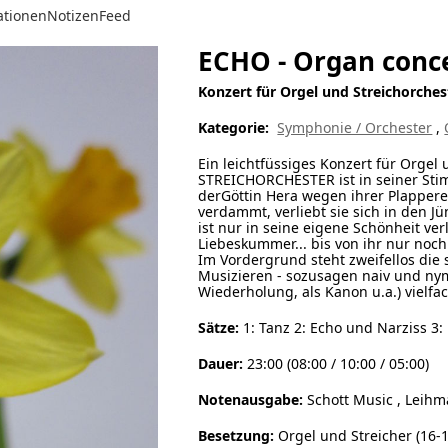
ationen
Notizen
Feed
ECHO - Organ conc
Konzert für Orgel und Streichorches
Kategorie:
Symphonie / Orchester
,
Ein leichtfüssiges Konzert für Orge
STREICHORCHESTER ist in seiner St
derGöttin Hera wegen ihrer Plappe
verdammt, verliebt sie sich in den J
ist nur in seine eigene Schönheit ve
Liebeskummer... bis von ihr nur noch 
Im Vordergrund steht zweifellos di
Musizieren - sozusagen naiv und nym
Wiederholung, als Kanon u.a.) vielfa
Sätze:
1: Tanz 2: Echo und Narziss 3: 
Dauer:
23:00 (08:00 / 10:00 / 05:00)
Notenausgabe:
Schott Music , Leihma
Besetzung:
Orgel und Streicher (16-1