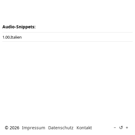
[ Suche ]
english
Audio-Snippets:
00.Italien
↺
−
+
© 2026
Impressum
Datenschutz
Kontakt