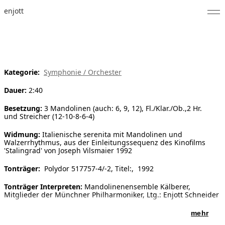
enjott
Home
Selected Works
Kategorie:
Symphonie / Orchester
Werkverzeichnis
Dauer:
2:40
About
Besetzung:
3 Mandolinen (auch: 6, 9, 12), Fl./Klar./Ob.,2 Hr.
und Streicher (12-10-8-6-4)
Fotos
Widmung:
Italienische serenita mit Mandolinen und
Walzerrhythmus, aus der Einleitungssequenz des Kinofilms
Kalender
'Stalingrad' von Joseph Vilsmaier 1992
Tonträger:
Polydor 517757-4/-2, Titel:, 1992
Publikationen
Tonträger Interpreten:
Mandolinenensemble Kälberer,
Notizen
Mitglieder der Münchner Philharmoniker, Ltg.: Enjott Schneider
mehr
Feed