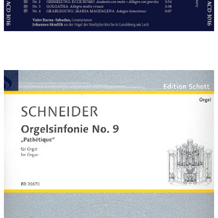
Schwester dar, - an Pjotr Iljitsch Tschaikowskis Sechste Sinfonie
"Pathétique". Darin hatte Tschaikowski in geheimem Programm
sein eigenes Leben als Kampf und Leidensweg bis hin zu seiner
Selbstauslöschung thematisiert. Von dort sind weitgehend die
Satzbezeichnungen (bis hin zur Idee eines emotionalen
Adagios als Finale) und die Anmutung mancher musikalische
Vokabeln entlehnt, ebenso die schicksalhaften Steigerungen,
Abbrüche, Risse oder energiegeladenen - eben pathetischen -
Kulminationsstellen.
Widmung:
Johannes Skudlik herzlich gewidmet
Uraufführung:
30.11.2009 , München, Frauendom
Uraufführung Interpreten:
22. Juli 2009 im Münchner
Frauendom mit Johannes Skudlik, mit Mitschnitt des
Bayerischen Rundfunks
Uraufführung Presseberichte:
Besprechung in L'ORGUE.
Bulletin des Amis de l'Orgue, 2011 Nr. 293 S. 49:
Cette symphonie pour orgue sous-titrées 'pathétique' se réfère
à la derniere oeuvre de Tschaikovski et porrait aussi rappeler la
"Symphonie Passion" de Marcel Dupré, dont le programme est
proche et l'expression cpmparable en dépit d'un langage ici
plus dissonant at avancé. Longue et touffue, d'une écriture
souvent dense et d'une structure très compartimentée
(notamment dans I et II), l'oeuvre s'articule selon quatre