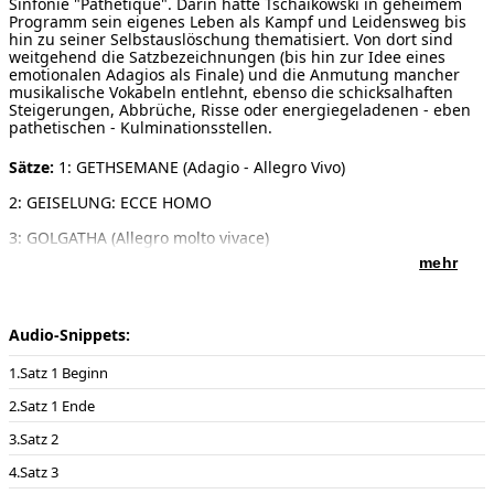
Sinfonie "Pathétique". Darin hatte Tschaikowski in geheimem
Programm sein eigenes Leben als Kampf und Leidensweg bis
hin zu seiner Selbstauslöschung thematisiert. Von dort sind
weitgehend die Satzbezeichnungen (bis hin zur Idee eines
emotionalen Adagios als Finale) und die Anmutung mancher
musikalische Vokabeln entlehnt, ebenso die schicksalhaften
Steigerungen, Abbrüche, Risse oder energiegeladenen - eben
pathetischen - Kulminationsstellen.
Sätze:
1: GETHSEMANE (Adagio - Allegro Vivo)
2: GEISELUNG: ECCE HOMO
3: GOLGATHA (Allegro molto vivace)
mehr
4: GRABLEGUNG: MARIA MAGDALENA (Adagio lamentoso)
Dauer:
28 Minuten
Audio-Snippets:
Notenausgabe:
Schott Music , ED 20670 , 2009
Satz 1 Beginn
Besetzung:
Grosse Orgel mit mindestens 3 Manualen
Satz 1 Ende
Vorwort:
"Pathetisch" oder "Pathos" kommt aus dem
Satz 2
Griechischen und bedeutet starke Gemütsbewegung, Gefühl,
Leidenschaft oder Leiden. Das Verb dazu bezeichnet "leiden"
Satz 3
oder "erdulden". In den römischen - auf die Rhetorik