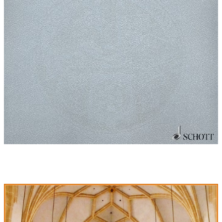
mouvements....
Tonträger:
Ambiente Audio / Sacred Music Serie Volume 7,
2012
Tonträger Interpreten:
Ambiente Audio ACD 3016
IM NAMEN DER ROSE - PATHÉTIQUE
mit Johannes Skudlik (Orgel) und dem Countertenor Valer Barna
Sabadus
eingespielt 2011 an der Orgel der Stadtpfarrkirche Landsberg
i.L.