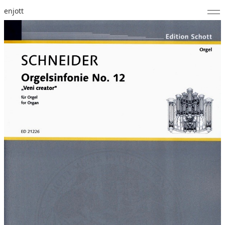
enjott
Home
Selected Works
Werkverzeichnis
About
Fotos
Kalender
Publikationen
Notizen
Feed