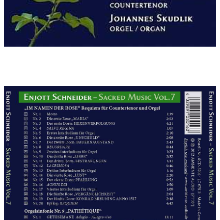
der barocken Passionen das physische Leid in seiner realen
Form dar: "und zogen ihn aus und legten ihm einen
Purpurmantel an, und flochten eine Dornenkrone und setzten
sie ihm aufs Haupt... und spien ihn an und nahmen das Rohr
und schlugen damit auf sein Haupt" (Mt 27/28-30, Mk 15/16-19,
Joh. 19/1-5), was selbst Pilatus zum ehrfurchtsvollen Mitleid des
"Seht, welch ein Mensch!" veranlasste.
3: GOLGATHA ist - wie ein Scherzo beginnend - eine
leidenschaftliche Entwicklung der Musik, die hinführt zum
zweiflerisch kämpfenden "Eli, Eli, lama asabthani"? / "Mein Gott,
warum hast du mich verlassen?" (Mt 27/46, Mk 15/34), das nach
einem Beben der Erde und Zerreissen der Felsen sich auflöste
in die Stille des "Vater, ich befehle meinen Geist in Deine
Hände" - Und als er das gesagt hatte, verschied er (Luk. 23/46).
4: GRABLEGUNG: MARIA MAGDALENA ist die Weiterführung des
subjektiven Leids Jesu aus der Erlebnisperspektive der
rätselhaften Figur der Maria Magdalena. Die Evangelisten
lassen ihr einhellig eine erstaunliche Bedeutung zukommen.
Sie war die Person die am Grab wachte, und die nach dem
Sabbat als erster Mensch vom Engel über die Auferstehung
unterrichtet wurde.
Die Orgelsinfonie Nr. 9 "Pathétique", die in ihrem Gehalt von
Zerrissensein, Kampf, Hadern mit dem Schicksal, der
Geiselung, der grausamen Kreuzigung bis zur Grabesstille
bestimmt ist, stellt in ihrer Diktion eine Hommage an ihre große