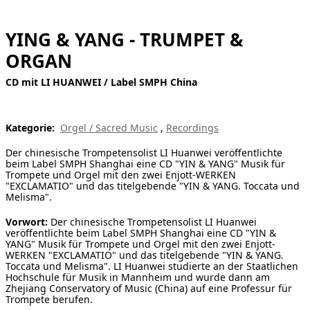
[ Suche ]
YING & YANG - TRUMPET &
english
ORGAN
CD mit LI HUANWEI / Label SMPH China
Kategorie:
Orgel / Sacred Music
,
Recordings
Der chinesische Trompetensolist LI Huanwei veröffentlichte
beim Label SMPH Shanghai eine CD "YIN & YANG" Musik für
Trompete und Orgel mit den zwei Enjott-WERKEN
"EXCLAMATIO" und das titelgebende "YIN & YANG. Toccata und
Melisma".
Vorwort:
Der chinesische Trompetensolist LI Huanwei
veröffentlichte beim Label SMPH Shanghai eine CD "YIN &
YANG" Musik für Trompete und Orgel mit den zwei Enjott-
WERKEN "EXCLAMATIO" und das titelgebende "YIN & YANG.
Toccata und Melisma". LI Huanwei studierte an der Staatlichen
Hochschule für Musik in Mannheim und wurde dann am
Zhejiang Conservatory of Music (China) auf eine Professur für
Trompete berufen.