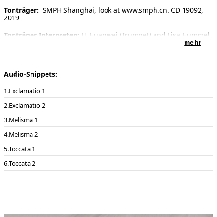
Tonträger:
SMPH Shanghai, look at www.smph.cn. CD 19092,
2019
Tonträger Interpreten:
LI Huanwei (Trumpet) and Lisa Hummel
(organ)
mehr
recorded 5.-9. of september 2019 in Goslar (Germayn)
Stadtkirche
Recording: Toms Spogis
Audio-Snippets:
with works:
Exclamatio 1
Enjott Schneider EXCLAMATIO (Schott Music)
Enjott Schneider YIN & YANG. Toccata and Melisma (Schott
Exclamatio 2
Music)
Melisma 1
Melisma 2
Toccata 1
Toccata 2