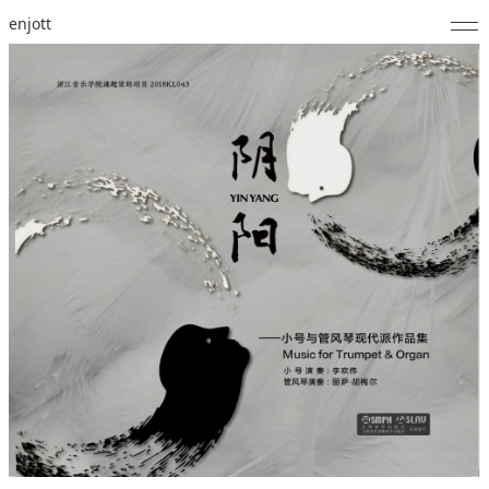
enjott
Home
Selected Works
Werkverzeichnis
About
Fotos
Kalender
Publikationen
Notizen
Feed