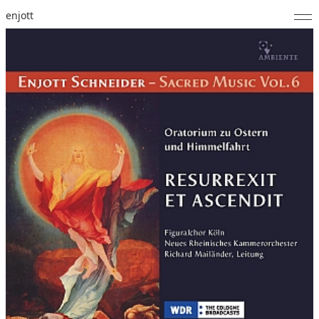
enjott
Home
Selected Works
Werkverzeichnis
About
Fotos
Kalender
Publikationen
Notizen
Feed