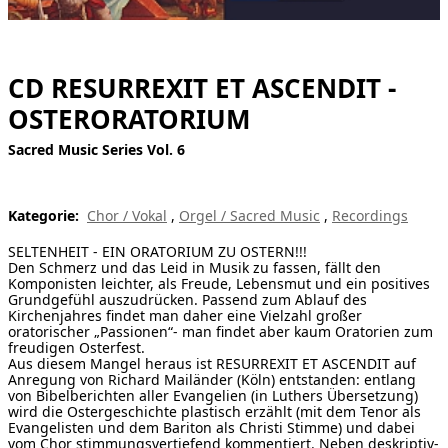
[ Suche ]
english
CD RESURREXIT ET ASCENDIT -
OSTERORATORIUM
Sacred Music Series Vol. 6
Kategorie:
Chor / Vokal
,
Orgel / Sacred Music
,
Recordings
SELTENHEIT - EIN ORATORIUM ZU OSTERN!!!
Den Schmerz und das Leid in Musik zu fassen, fällt den
Komponisten leichter, als Freude, Lebensmut und ein positives
Grundgefühl auszudrücken. Passend zum Ablauf des
Kirchenjahres findet man daher eine Vielzahl großer
oratorischer „Passionen“- man findet aber kaum Oratorien zum
freudigen Osterfest.
Aus diesem Mangel heraus ist RESURREXIT ET ASCENDIT auf
Anregung von Richard Mailänder (Köln) entstanden: entlang
von Bibelberichten aller Evangelien (in Luthers Übersetzung)
wird die Ostergeschichte plastisch erzählt (mit dem Tenor als
Evangelisten und dem Bariton als Christi Stimme) und dabei
vom Chor stimmungsvertiefend kommentiert. Neben deskriptiv-