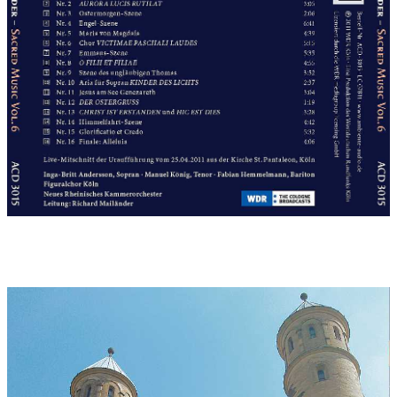
angelegte Veröffentlichung seiner Kirchenwerke: mehrere
Orgelsinfonien, teils mit Orchester, sowie Oratorien und
kleinere chorische Werke, die mittlerweile alle uraufgeführt
sind und als CD vorliegen. Das vorliegende Oster- und
Himmelfahrtsoratorium berücksichtigt, dass es zwar
massenhaft Passionsmusiken gibt, jedoch wenige Werke, die
die Auferstehung des Herrn in den Mittelpunkt stellen.
Marktlücke? Sicher, auch dies dürfte Schneider schnell erkannt
haben. sein Werk ist mit drei Gesangssolisten, einem
überschaubaren Kammerorchester und Chor praxisnah besetzt
und bietet sich damit für den innovativen Chorleiter geradezu
an....
Tonträger:
Ambiente Audio sacred Music Volume 6 ACD 3015
LC 07811, 2012
Tonträger Interpreten:
Enjott Schneider
RESURREXIT ET ASCENDIT
Oratorium zu Ostern und Himmelfahrt für Sopran, Tenor,
Bariton, Chor und Orchester
Inga-Britt Andersson, Sopran
Manuel König, Tenor
Fabian Hemmelmann, Bariton
Figuralchor Köln
Neues Rheinisches Kammerorchester
Leitung: Richard Mailänder
Die mitwirkenden Instrumentalisten: