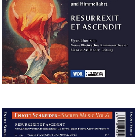
Dirigent Richard Mailänder führt dabei sicher durch das Werk.
Das neue Rheinische Kammerorchester ist im bildhaften,
mitunter an Filmmusik erinnernden Orchesterpart enorm
gefordert. Aus glockenartiger Tiefe entwickelt sich etwa das
instrumentale Vorspiel "Todesnacht und Morgenröte". Aber
auch die Kombination aus Cembalo und Schlagwerk entfaltet
einen großen reiz. Immer wieder treten Holzbläser solistisch
hervor. Der auf dem Gebiet der sakralen Chormusik erfahrene
Schneider verschmilzt mit sicherer Hand Tradition und
Moderne. Sein 65-minütiges Oratorium richtet sich dabei im
Sinne der Ökumene an alle Christen.
-------------------------------------------
Musik & Kirche 4/2012 S. 289: GREGORIANIK UND
FILMBOMBASTIK von Marcus Strümpe:
Nur wenige zeitgenössische Komponisten sind derart räsent
wie Enjott Schneider. Das liegt zum einen an seinem sicheren
Gespür für das auf diesem Gebiet Machbare, sowie an seinem
"guten Händchen" für Promotion und Marketing. Auch kommt
der gediegene kirchenmusikalisch Interessierte an bestimmten
Werken seines Schaffens kaum mehr vorbei: Ich nenne nur die
den Komponisten über Nacht bekannt machende "Toccata" aus
dem Kinoerfolg "Schlafes Bruder" von Joseph Vilsmaier oder
aber die grandiose Idee seines Werkes "Ataccot", welche Bachs
d-Moll-Orgelhighlight einfach von der letzten zur ersten Note
erklingen lässt. Schneiders Vernetzung in der Filmindustrie mit
preisgekrönten Soundtracks läßt ahnen, mit welch
professioneller Wucht sich der Komponist dem audiophilen
Publikum nähert. Nur eine Facette ist hierbei eine zyklisch