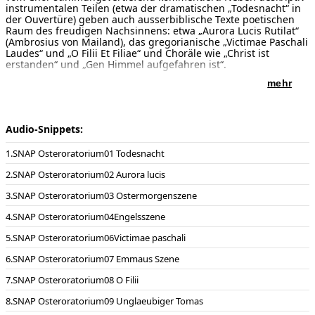
instrumentalen Teilen (etwa der dramatischen „Todesnacht“ in
der Ouvertüre) geben auch ausserbiblische Texte poetischen
Raum des freudigen Nachsinnens: etwa „Aurora Lucis Rutilat“
(Ambrosius von Mailand), das gregorianische „Victimae Paschali
Laudes“ und „O Filii Et Filiae“ und Choräle wie „Christ ist
erstanden“ und „Gen Himmel aufgefahren ist“.
mehr
Sätze:
CD bei AMBIENTE AUDIO ACD 3015 Sacred Music Series
Enjott Schneider
LC 07811
Bestellbar über info@ambiente-audio.de, im Fachhandel oder
Audio-Snippets:
über AMAZON
SNAP Osteroratorium01 Todesnacht
Enjott Schneider
SNAP Osteroratorium02 Aurora lucis
RESURREXIT ET ASCENDIT
Oratorium zu Ostern und Himmelfahrt für Sopran, Tenor,
SNAP Osteroratorium03 Ostermorgenszene
Bariton, Chor und Orchester
SNAP Osteroratorium04Engelsszene
Nr. 1 Vorspiel „TODESNACHT UND MORGENRÖTE“
Nr. 2 „AURORA LUCIS RUTILAT“
SNAP Osteroratorium06Victimae paschali
Nr. 3 Ostermorgen-Szene
Nr. 4 Engel-Szene
SNAP Osteroratorium07 Emmaus Szene
Nr. 5 Maria von Magdala
SNAP Osteroratorium08 O Filii
Nr. 6 Chor „VICTIMAE PASCHALI LAUDES“
Nr. 7 Emmaus -Szene
SNAP Osteroratorium09 Unglaeubiger Tomas
Nr. 8 „O FILII ET FILIAE“
Nr. 9 Szene des ungläubigen Thomas