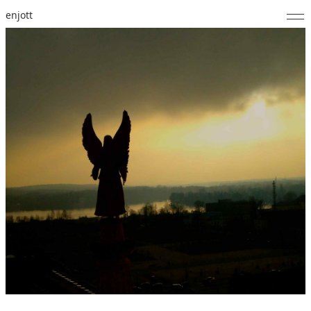
enjott
Home
Selected Works
Werkverzeichnis
About
Fotos
Kalender
Publikationen
Notizen
Feed