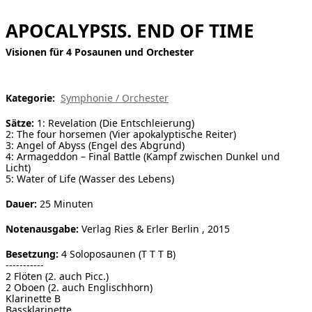
[ Suche ]
APOCALYPSIS. END OF TIME
Visionen für 4 Posaunen und Orchester
english
Kategorie:
Symphonie / Orchester
Sätze:
1: Revelation (Die Entschleierung)
2: The four horsemen (Vier apokalyptische Reiter)
3: Angel of Abyss (Engel des Abgrund)
4: Armageddon – Final Battle (Kampf zwischen Dunkel und
Licht)
5: Water of Life (Wasser des Lebens)
Dauer:
25 Minuten
Notenausgabe:
Verlag Ries & Erler Berlin , 2015
Besetzung:
4 Soloposaunen (T T T B)
-----------
2 Flöten (2. auch Picc.)
2 Oboen (2. auch Englischhorn)
Klarinette B
Bassklarinette