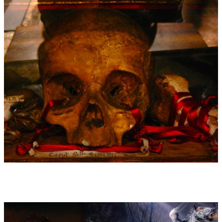
Welt, dann folgen kosmische Katastrophen mit Hagel, Feuer mit
Blut vermischt, brennenden Bergen, der Abgrund öffnet sich
und spuckt Heuschrecken und anderes Fabelgetier aus, um mit
Abaddon – dem Engel des Abgrunds – die Menschen zu quälen.
Mit dem Drachen kommt der Satan selbst, konfrontiert von 7
Engeln mit 7 Schalen der 7 Plagen.... Alles mündet schließlich
in die große letzten Schlacht von Gut und Böse. In diesem
Endkampf, „Armageddon“ genannt, wird sich – so die Vision des
Johannes – alles auflösen: Himmel und Erde verschwinden und
gehen nach dem Ende aller Zeit in einen friedlichen Zustand
über, in dem das „Wasser des Lebens“ allen Menschen einer
neuen Welt dann frei gegeben werden wird.
Die „Apokalypse“ ist eine phantasmen- und symbolvolle
Synthese von grellsten Visionen, in der Überlagerung von
Bedeutungsschichten spannend zu lesen und auf jeden Fall
extrem anregend. Da das musikalische Instrument der
„Posaune“ sich wie ein roter Faden durch diese visionäre
Mythensammlung zieht lag es nahe, sich kompositorisch
diesem Stoff über den solistischen Klang von vier Posaunen zu
nähern.
Anmerkungen zu den einzelnen Visionen:
1: Revelation (Die Entschleierung) versucht als gewichtiger
Kopfsatz eine Zusammenschau, schildert Abgründe,
Beklemmung, irrationale Klangfortschreitungen und gipfelt in
der C-Dur-Klimax aus Mahlers Sinfonie Nr. 2 „Auferstehung“,
die zur musikalischen Chiffre einer positiven Weltvision