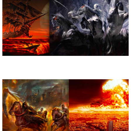
geworden ist.
2: The four horsemen, die vier apokalyptische Reiter, können als
ein von hektischer Bewegung und Unrast getriebenes Scherzo
bezeichnet werden: die weißen, feuerroten, schwarzen und
chlorbleichen Pferde sind nicht aufzuhalten und walzen in
einem Horrorszenario alles nieder. Die vier Reiter verkünden
drastisch den Schrecken der Endzeit und rufen zum Sieg des
Guten über das Böse auf. Diese so archetypische wie plakative
Dramaturgie hat über Jahrhunderte vom Mittelalter bis zu
Albrecht Dürers bekanntem Holzschnitt (1497) und modernen
Fantasy-Filmen und Computerspielen die Menschen beschäftigt
und vor allem Bildende Künstler zu expressiven Werken
inspiriert.
3: Angel of Abyss (Engel des Abgrunds) ist eine so rätselhafte
wie scheußliche Phantasie-Kreatur und stellt im vorliegenden
Werkzyklus den langsamen Satz dar. Das Wort ist eine
Zusammensetzung des griechischen „abaton“ (Grube) und des
hebräischen „abad“ (Vertilgung, Untergang, Abgrund). Man
findet es im Alten Testament (Buch Hiob und in den Psalmen
28,22 sowie 88,11) im Zusammenhang mit dem Totenreich
„Scheol“. In der Spokalypse ist mit „Abaddon“ vor allem im 9.
Kapitel „Engel des Abgrund“ bezeichnet: ...er tat den Brunnen
des Abgrunds auf, und es ging auf ein Rauch aus dem
Brunnen....und aus dem Rauch kamen Heuschrecken auf die
Erde; und ihnen ward Macht gegeben, wie die Skorpione auf
Erden Macht haben.... Und es ward ihnen gegeben, daß sie