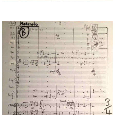
Uraufführung Interpreten:
QUADRIGA-Posaunenquartett und
Jenaer Philharmonie, Ltg.: GMD Marc Tardue. Die
Quartettsolisten sind Carsten Luz, Holger Pfeffer, Martin
Zuckschwerdt und Jan Böhme