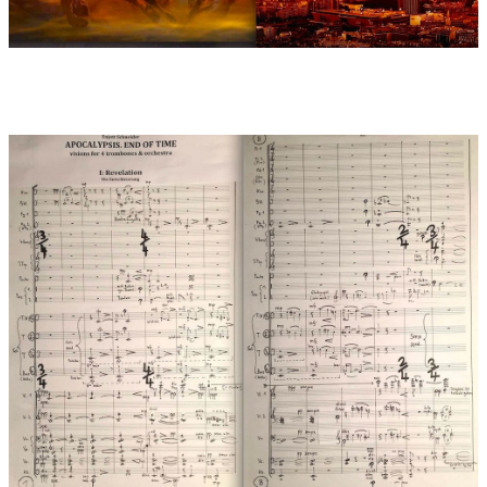
nicht töteten, sondern sie quälten fünf Monate lang.... und in
den tagen werden die Menschen den Tod suchen, und nicht
finden; werden begehren zu sterben, und der Tod wird vor
ihnen fliehen...und ihre Zähne waren wie die der Löwen; und
hatten Panzer wie eiserne Panzer, und das Rasseln ihrer Flügel
wie das Rasseln an den Wagen vieler Rosse, die in den Krieg
laufen; und hatten Schwänze gleich den Skorpionen... Und
hatten über sich einen König, den Engel des Abgrunds, des
Name heißt auf hebräisch Abaddon.
4: Armageddon – Final Battle (Kampf zwischen Dunkel und
Licht) ist der Finalsatz, als Rondo gebaut, voller
Bewegungsmuster und dynamischer Kontrasten, in denen alle
Motive der vorangegangenen Sätze nochmals wütend
aufblitzen.
5: Water of Life (Wasser des Lebens) ist ein kurzer Epilog, in
dessen Friede alle Kontraste, Schmerzen und Konflikte
aufgehoben sind. Der Versuch einer hellen Vision der Zeit nach
der Zeit. Stillstand der Zeit. Skizzierung einer Welt ohne den
unheilbringenden Menschen.
Widmung:
...dem QUADRIGA Posaunenquartett in Freundschaft
gewidmet
Uraufführung:
08.04.2016 , Jena, Volkshaus