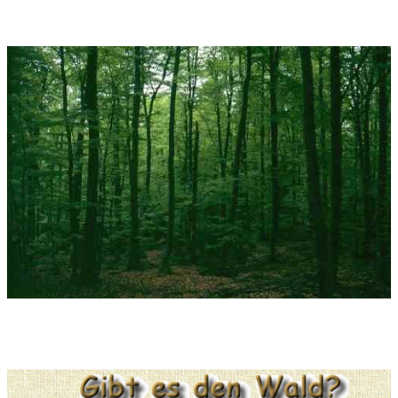
Musikschule Münster/Germany, koordiniert vom Goethe-Institut
Helsinki. Siehe unten das Foto der berühmten Felsenkirche in
Helsinki
Tonträger:
CD-Serie der Bad Reichenhaller Philharmonie, 2018
Tonträger Interpreten:
Philharmonie Bad Reichenhall, Leitung:
Enjott Schneider, recorded: 19.Dezember 2017 im Königlichen
Kursaal Bad
Reichenhall..............................................................Die
nachfolgenden Tonausschnitte entstammen dieser CD-
Einspielung