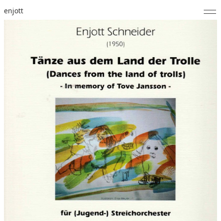
enjott
Home
Selected Works
Werkverzeichnis
About
Fotos
Kalender
Publikationen
Notizen
Feed