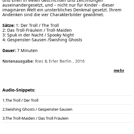
und Elfen in vielen Geschichten und Zeichnungen
auseinandergesetzt, und – nicht nur für Kinder - dieser
imaginären Welt ein unsterbliches Denkmal gesetzt. Ihrem
Andenken sind die vier Charakterbilder gewidmet.
Sätze:
1: Der Troll / The Troll
2: Das Troll-Fräulein / Troll-Maiden
3: Spuk in der Nacht / Spooky Night
4: Gespenster-Sausen /Swishing Ghosts
Dauer:
7 Minuten
Notenausgabe:
Ries & Erler Berlin , 2016
mehr
Besetzung:
Orchestration:
Violins 1,2,3
Violas 1,2
Violoncells 1,2
Audio-Snippets:
Double basses
The Troll / Der Troll
Widmung:
- In memory of Tove Jansson -
Swishing Ghosts / Gespenster-Sausen
Uraufführung:
17.09.2017 , Rock Church/Felsenkirche
Helsinki/Finnland
The Troll-Maiden / Das Troll Fräulein
Uraufführung Interpreten:
Helsinki-Strings, Leitung: Jukka
Rantamäki, zusammen mit dem Jugendstreichorchester der