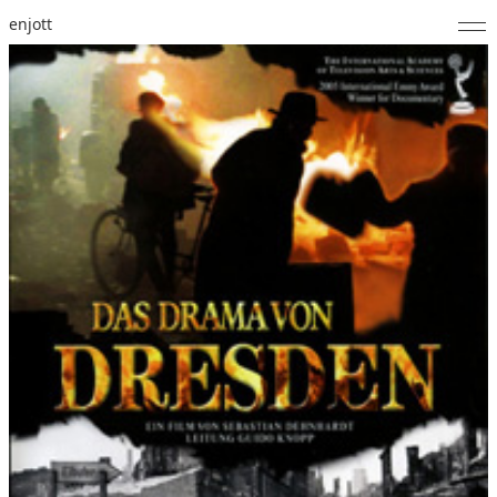
enjott
Home
Selected Works
Werkverzeichnis
About
Fotos
Kalender
Publikationen
Notizen
Feed