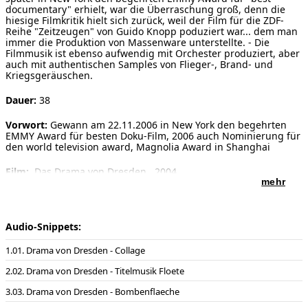
documentary" erhielt, war die Überraschung groß, denn die
hiesige Filmkritik hielt sich zurück, weil der Film für die ZDF-
Reihe "Zeitzeugen" von Guido Knopp poduziert war... dem man
immer die Produktion von Massenware unterstellte. - Die
Filmmusik ist ebenso aufwendig mit Orchester produziert, aber
auch mit authentischen Samples von Flieger-, Brand- und
Kriegsgeräuschen.
Dauer:
38
Vorwort:
Gewann am 22.11.2006 in New York den begehrten
EMMY Award für besten Doku-Film, 2006 auch Nominierung für
den world television award, Magnolia Award in Shanghai
Film:
Das Drama von Dresden, 2004
mehr
Film Regie:
Sebastian Dehnhardt
Film Produktion:
broadview-tv
Audio-Snippets:
Film Verleih:
ZDF/ Reihe Zeitzeugen von Guido Knopp
01. Drama von Dresden - Collage
Film Interpreten:
Philharmonisches Filmorchester München,
02. Drama von Dresden - Titelmusik Floete
Leitung, Elektronik, Abmischung: Enjott Schneider
03. Drama von Dresden - Bombenflaeche