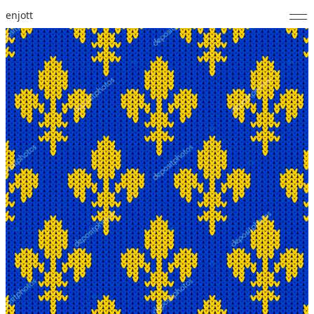
enjott
Home
Selected Works
Werkverzeichnis
About
Fotos
Kalender
Publikationen
Notizen
Feed