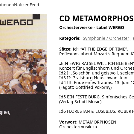
ationen
Notizen
Feed
CD METAMORPHOS
Orchesterwerke - Label WERGO
Kategorie:
Symphonie / Orchester
,
Sätze:
Id1 “AT THE EDGE OF TIME”.
Reflexions about Mozart’s Requiem KV
„EIN EWIG RÄTSEL WILL ICH BLEIBEN“
Konzert für Englischhorn und Orchest
Id2 I: „So schön und geistvoll, seele
Id3 II: Gralsburg Neuschwanstein
Id4 III: Ende eines Traums: 13. Juni 
(Fagott: Gottfried Pokorny)
Id5 EIN FESTE BURG. Sinfonisches Ge
(Verlag Schott Music)
Id6 FLORESTAN & EUSEBIUS. ROBER
Vorwort:
METAMORPHOSEN
Orchestermusik zu