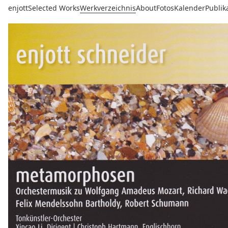
enjott
Selected Works
Werkverzeichnis
About
Fotos
Kalender
Publik