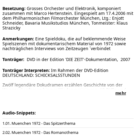
Besetzung:
Grosses Orchester und Elektronik, komponiert
zusammen mit Marco Hertenstein. Eingespielt am 17.4.2006 mit
dem Philharmonischen Filmorchester München, Ltg.: Enjott
Schneider, Bavaria Musikstudios München, Tonmeister: Klaus
Strazicky
Anmerkungen:
Eine Spieldoku, die auf beklemmende Weise
Spielszenen mit dokumentarischem Material von 1972 sowie
nachträglichen Interviews von Zeitzeugen ´verbindet
Tonträger:
DVD in der Edition 'DIE ZEIT'-Dokumentation, 2007
Tonträger Interpreten:
Im Rahmen der DVD-Edition
DEUTSCHLAND: SCHICKSALSSTUNDEN
Zwölf legendäre Dokudramen erzählen Geschichte von der
Wannseekonferenz bis zur Wiedervereinigung. 12 DVDs und
mehr
ZEIT-Begleitbuch
Film:
Der Olympiamord. München 72 - Die wahre Geschichte,
2007
Audio-Snippets:
Film Regie:
Sebastian Dehnhardt, Uli Weidenbach, Manfred
01. Muenchen 1972 - Das Spitzerthema
Oldenburg
02. Muenchen 1972 - Das Romanothema