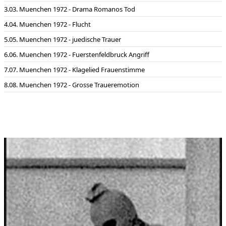
Film Produktion:
broadview TV GmbH Köln
03. Muenchen 1972 - Drama Romanos Tod
Film Verleih:
ZDF
04. Muenchen 1972 - Flucht
Film Interpreten:
Eine gelungene Mischung zwischen Spielfilm
05. Muenchen 1972 - juedische Trauer
(mit vielen nachgedrehten Szenen) und Dokumentation
06. Muenchen 1972 - Fuerstenfeldbruck Angriff
07. Muenchen 1972 - Klagelied Frauenstimme
08. Muenchen 1972 - Grosse Traueremotion