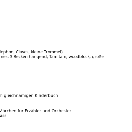
ylophon, Claves, kleine Trommel)
himes, 3 Becken hängend, Tam tam, woodblock, große
em gleichnamigen Kinderbuch
rchen für Erzähler und Orchester
säss