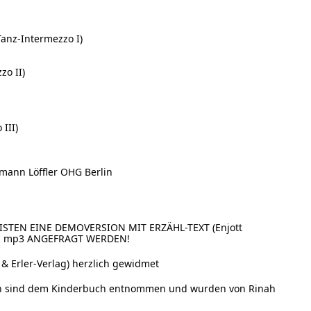
Tanz-Intermezzo I)
zo II)
III)
mann Löffler OHG Berlin
STEN EINE DEMOVERSION MIT ERZÄHL-TEXT (Enjott
S mp3 ANGEFRAGT WERDEN!
& Erler-Verlag) herzlich gewidmet
ionen sind dem Kinderbuch entnommen und wurden von Rinah