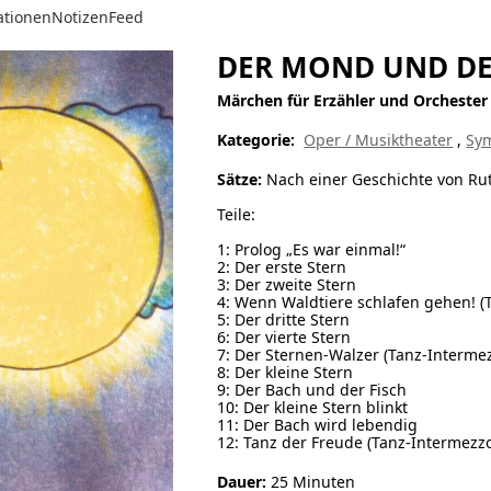
ationen
Notizen
Feed
DER MOND UND DE
Märchen für Erzähler und Orchester
Kategorie:
Oper / Musiktheater
,
Sym
Sätze:
Nach einer Geschichte von Ru
Teile:
1: Prolog „Es war einmal!“
2: Der erste Stern
3: Der zweite Stern
4: Wenn Waldtiere schlafen gehen! (
5: Der dritte Stern
6: Der vierte Stern
7: Der Sternen-Walzer (Tanz-Intermez
8: Der kleine Stern
9: Der Bach und der Fisch
10: Der kleine Stern blinkt
11: Der Bach wird lebendig
12: Tanz der Freude (Tanz-Intermezzo 
Dauer:
25 Minuten