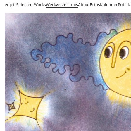
enjott
Selected Works
Werkverzeichnis
About
Fotos
Kalender
Publik