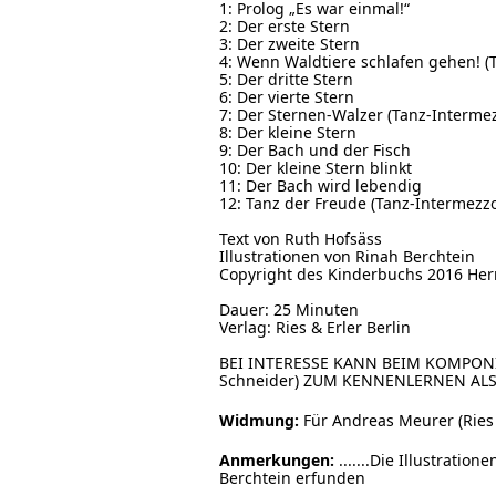
1: Prolog „Es war einmal!“
2: Der erste Stern
3: Der zweite Stern
4: Wenn Waldtiere schlafen gehen! (
5: Der dritte Stern
6: Der vierte Stern
7: Der Sternen-Walzer (Tanz-Intermez
8: Der kleine Stern
9: Der Bach und der Fisch
10: Der kleine Stern blinkt
11: Der Bach wird lebendig
12: Tanz der Freude (Tanz-Intermezzo 
Text von Ruth Hofsäss
Illustrationen von Rinah Berchtein
Copyright des Kinderbuchs 2016 Her
Dauer: 25 Minuten
Verlag: Ries & Erler Berlin
BEI INTERESSE KANN BEIM KOMPONI
Schneider) ZUM KENNENLERNEN AL
Widmung:
Für Andreas Meurer (Ries 
Anmerkungen:
.......Die Illustrat
Berchtein erfunden