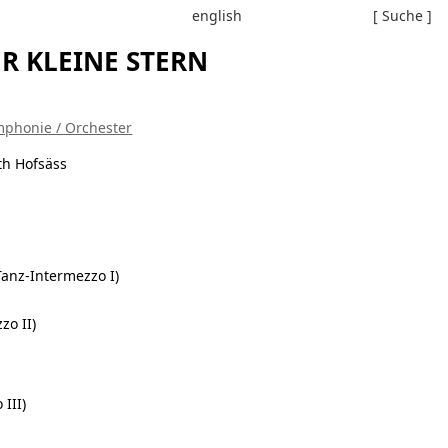
english
[ Suche ]
R KLEINE STERN
phonie / Orchester
th Hofsäss
Tanz-Intermezzo I)
zo II)
III)