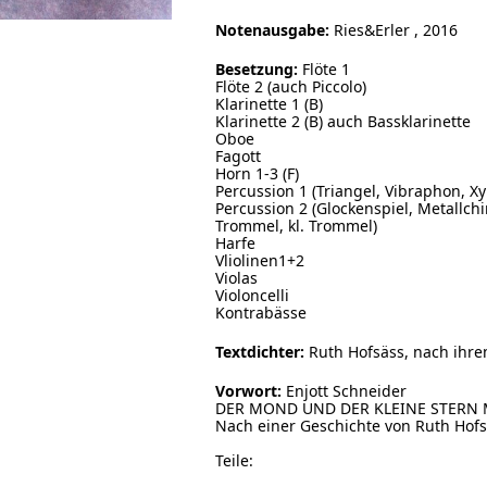
Notenausgabe:
Ries&Erler , 2016
Besetzung:
Flöte 1
Flöte 2 (auch Piccolo)
Klarinette 1 (B)
Klarinette 2 (B) auch Bassklarinette
Oboe
Fagott
Horn 1-3 (F)
Percussion 1 (Triangel, Vibraphon, X
Percussion 2 (Glockenspiel, Metallc
Trommel, kl. Trommel)
Harfe
Vliolinen1+2
Violas
Violoncelli
Kontrabässe
Textdichter:
Ruth Hofsäss, nach ihr
Vorwort:
Enjott Schneider
DER MOND UND DER KLEINE STERN Mä
Nach einer Geschichte von Ruth Hof
Teile: