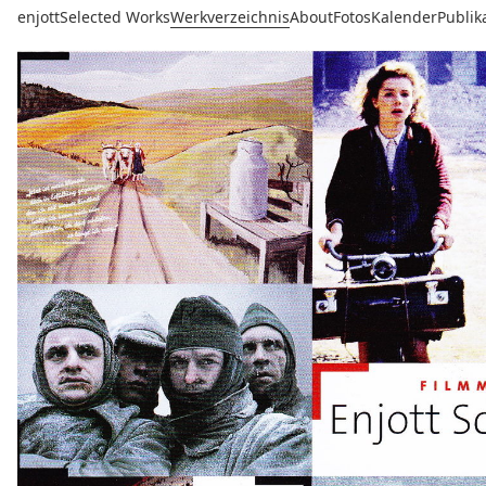
enjott
Selected Works
Werkverzeichnis
About
Fotos
Kalender
Publik