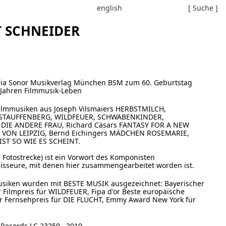
english
[ Suche ]
T SCHNEIDER
varia Sonor Musikverlag München BSM zum 60. Geburtstag
Jahren Filmmusik-Leben
ilmmusiken aus Joseph Vilsmaiers HERBSTMILCH,
s STAUFFENBERG, WILDFEUER, SCHWABENKINDER,
, DIE ANDERE FRAU, Richard Cäsars FANTASY FOR A NEW
 VON LEIPZIG, Bernd Eichingers MÄDCHEN ROSEMARIE,
 IST SO WIE ES SCHEINT.
 Fotostrecke) ist ein Vorwort des Komponisten
gisseure, mit denen hier zusammengearbeitet worden ist.
usiken wurden mit BESTE MUSIK ausgezeichnet: Bayerischer
Filmpreis für WILDFEUER, Fipa d'or Beste europäische
r Fernsehpreis für DIE FLUCHT, Emmy Award New York für
 Records LC 23250, 2010