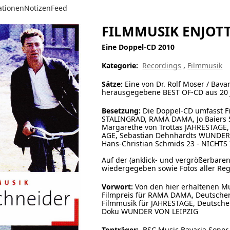
ationen
Notizen
Feed
FILMMUSIK ENJOT
Eine Doppel-CD 2010
Kategorie:
Recordings
,
Filmmusik
Sätze:
Eine von Dr. Rolf Moser / Ba
herausgegebene BEST OF-CD aus 20 
Besetzung:
Die Doppel-CD umfasst F
STALINGRAD, RAMA DAMA, Jo Baier
Margarethe von Trottas JAHRESTAGE
AGE, Sebastian Dehnhardts WUNDER
Hans-Christian Schmids 23 - NICHTS
Auf der (anklick- und vergrößerbaren
wiedergegeben sowie Fotos aller Re
Vorwort:
Von den hier erhaltenen M
Filmpreis für RAMA DAMA, Deutscher 
Filmmusik für JAHRESTAGE, Deutsche
Doku WUNDER VON LEIPZIG
Tonträger:
BSC Music Bavaria Sonor