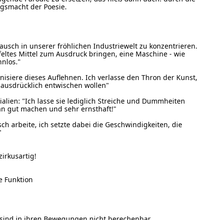
gsmacht der Poesie.
ausch in unserer fröhlichen Industriewelt zu konzentrieren.
ifeltes Mittel zum Ausdruck bringen, eine Maschine - wie
nnlos."
anisiere dieses Auflehnen. Ich verlasse den Thron der Kunst,
 ausdrücklich entwischen wollen"
alien: "Ich lasse sie lediglich Streiche und Dummheiten
n gut machen und sehr ernsthaft!"
sch arbeite, ich setzte dabei die Geschwindigkeiten, die
"
zirkusartig!
e Funktion
e sind in ihren Bewegungen nicht berechenbar.