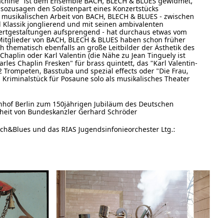
achine" ist dem Ensemble BACH, BLECH & BLUES gewidmet,
g sozusagen den Solistenpart eines Konzertstücks
 musikalischen Arbeit von BACH, BLECH & BLUES - zwischen
 Klassik jonglierend und mit seinen ambivalenten
ertgestaltungen aufsprengend - hat durchaus etwas vom
e Mitglieder von BACH, BLECH & BLUES haben schon früher
ch thematisch ebenfalls an große Leitbilder der Ästhetik des
Chaplin oder Karl Valentin (die Nähe zu Jean Tinguely ist
rles Chaplin Fresken" für brass quintett, das "Karl Valentin-
 Trompeten, Basstuba und spezial effects oder "Die Frau,
Kriminalstück für Posaune solo als musikalisches Theater
nhof Berlin zum 150jährigen Jubiläum des Deutschen
heit von Bundeskanzler Gerhard Schröder
ch&Blues und das RIAS Jugendsinfonieorchester Ltg.: