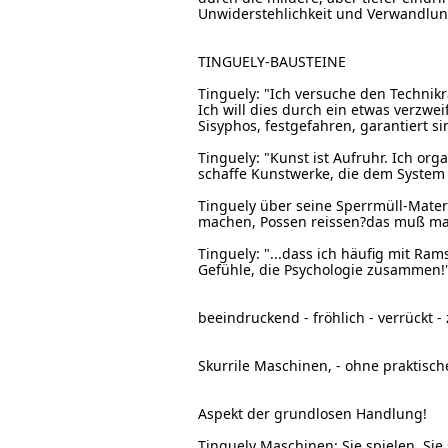
Unwiderstehlichkeit und Verwandlun
TINGUELY-BAUSTEINE
Tinguely: "Ich versuche den Technikr
Ich will dies durch ein etwas verzwe
Sisyphos, festgefahren, garantiert si
Tinguely: "Kunst ist Aufruhr. Ich org
schaffe Kunstwerke, die dem System
Tinguely über seine Sperrmüll-Materi
machen, Possen reissen?das muß ma
Tinguely: "...dass ich häufig mit Ram
Gefühle, die Psychologie zusammen!
beeindruckend - fröhlich - verrückt - 
Skurrile Maschinen, - ohne praktisch
Aspekt der grundlosen Handlung!
Tinguely Maschinen: Sie spielen. Si