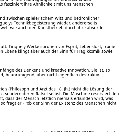
 Es fasziniert ihre Ähnlichkeit mit uns Menschen
nd zwischen spielerischem Witz und bedrohlicher
inguelys Technikbegeisterung wieder, andererseits
iewelt wie auch den Kunstbetrieb durch ihre absurde
uft. Tinguely Werke sprühen vor Esprit, Lebenslust, Ironie
en Ebene klingt aber auch der Sinn für Tragikkomik sowie
nfänge des Denkens und kreative Innovation. Sie ist, so
nd, beunruhigend, aber nicht eigentlich destruktiv.
ie's (Philosoph und Arzt des 18. Jh.) nicht die Lösung der
z, sondern deren Rätsel selbst. Die Maschine reserviert den
ht, dass der Mensch letztlich niemals erkunden wird, was
 so fragt er - "ob der Sinn der Existenz des Menschen nicht