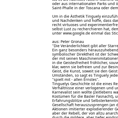
oder aus internationalen Parks und ö
Saint-Phalle in der Toscana oder de
Um in die Ästhetik Tinguely einzufüh
und Nachdenken und hoffe, dass dan
recht virtuoses und experimentierfr
selbst Lust zu recherchieren hat, d
unter www.google.de einmal das Sti
aus: Peter Gronau
"Die Veränderlichkeit gibt aller Star
Ein ganz besonders herauszuhebende
symbolischer Direktheit ist der Schw
der mit seinen Maschinenimitatione
in die Geistesfreiheit fröhlicher, so
klar, wenn sie befreien und zur Besi
Geist, die Kunst, soweit sie den Geist 
Umständen, so sagt es Tinguely jedenf
"spielt mit - allen Ernstes".
Tinguelys Geschichte ist die eines 
Verhältnisse einer verlogenen und u
Karnevalist sein wollte (zeitlebens
Kostümen für die Basler Fasnacht), 
Erfahrungsblitze und Selbsterkenntn
Gesellschaft herauszusprengen (an de
Aktionen imitierter explodierender G
aber der Rebell, der von allzu anar
durch die mildere, aber tiefer eindr