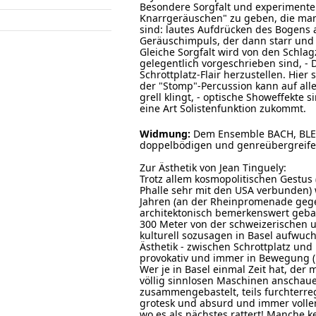
Besondere Sorgfalt und experimente
Knarrgeräuschen" zu geben, die manc
sind: lautes Aufdrücken des Bogens a
Geräuschimpuls, der dann starr und 
Gleiche Sorgfalt wird von den Schlag
gelegentlich vorgeschrieben sind, -
Schrottplatz-Flair herzustellen. Hier
der "Stomp"-Percussion kann auf all
grell klingt, - optische Showeffekt
eine Art Solistenfunktion zukommt.
Widmung:
Dem Ensemble BACH, BLEC
doppelbödigen und genreübergreife
Zur Ästhetik von Jean Tinguely:
Trotz allem kosmopolitischen Gestus (
Phalle sehr mit den USA verbunden) w
Jahren (an der Rheinpromenade geg
architektonisch bemerkenswert gebau
300 Meter von der schweizerischen u
kulturell sozusagen in Basel aufwuch
Ästhetik - zwischen Schrottplatz und K
provokativ und immer in Bewegung ("St
Wer je in Basel einmal Zeit hat, de
völlig sinnlosen Maschinen anschau
zusammengebastelt, teils furchterreg
grotesk und absurd und immer volle
wo es als nächstes rattert! Manche