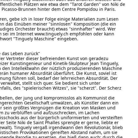
ffentlichen Plätzen wie etwa dem "Tarot Garden" von Niki de
m Picasso-Brunnen hinter dem Centre Pompidou in Paris.
ren, gebe ich in loser Folge einige Materialien zum Lesen
n das Einüben meiner "sinnlosen" Komposition (die ein
eudiges Orchester braucht) etwas "sinnhafter" wird. Wer
em sei im Internet www.tinguely.ch empfohlen oder kann
chwort "Tinguely Maschine" eingeben.
re das Leben zurück"
r Vertreter dieser befreienden Kunst von geradezu
eizer Kunstingenieur und Kinetik-Skulpteur Jean Tinguely,
n den Intellektwahn der nützlich produzierenden Maschine
uverän humaner Absurdität überführt. Die Kunst, soviel ist
nnung führen soll, bedarf der lehrreichen Absurdität. Der
verwaltet, stellt sich quer. Sie bedient sich unter
alls, des "spielerischen Witzes", sie "scherzt". Der Scherz
Rebellen, der jung und kompromisslos als Kommunist die
ngerechten Gesellschaft umwälzen, als Künstler dann ein
 war sein größtes Vergnügen die Kreation von Masken und
um zu verblüffen und aufzuschrecken, im Lachen
isschocks aus der bürgerlich uniformierten und versteiften
r Seite Niki de Saint Phalles sprengte er gerne, liebte er
ewalt). Tinguely vergaß irgendwann den Revolutionär, blieb
chistischen Provokationen gereiften Abstand nahm, um sie
ingende Parodie zu ersetzen, das hieß dann auch: durch die