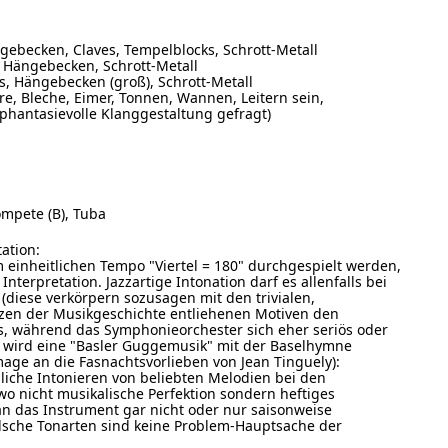
gebecken, Claves, Tempelblocks, Schrott-Metall
, Hängebecken, Schrott-Metall
s, Hängebecken (groß), Schrott-Metall
hre, Bleche, Eimer, Tonnen, Wannen, Leitern sein,
 phantasievolle Klanggestaltung gefragt)
mpete (B), Tuba
ation:
 einheitlichen Tempo "Viertel = 180" durchgespielt werden,
nterpretation. Jazzartige Intonation darf es allenfalls bei
(diese verkörpern sozusagen mit den trivialen,
tzen der Musikgeschichte entliehenen Motiven den
s, während das Symphonieorchester sich eher seriös oder
le wird eine "Basler Guggemusik" mit der Baselhymne
mage an die Fasnachtsvorlieben von Jean Tinguely):
liche Intonieren von beliebten Melodien bei den
 nicht musikalische Perfektion sondern heftiges
an das Instrument gar nicht oder nur saisonweise
alsche Tonarten sind keine Problem-Hauptsache der