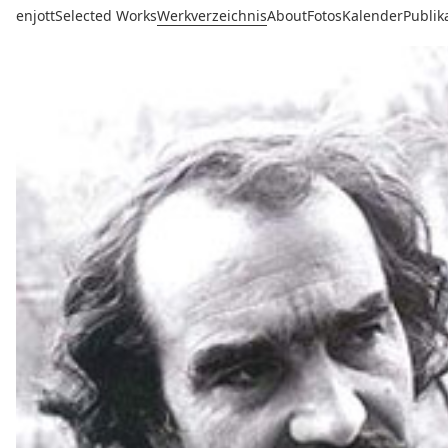
enjott
Selected Works
Werkverzeichnis
About
Fotos
Kalender
Publik