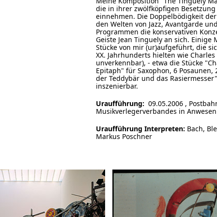
Meine Komposition "The Tinguely M
die in ihrer zwölfköpfigen Besetzun
einnehmen. Die Doppelbödigkeit der
den Welten von Jazz, Avantgarde und
Programmen die konservativen Konz
Geiste Jean Tinguely an sich. Einig
Stücke von mir (ur)aufgeführt, die si
XX. Jahrhunderts hielten wie Charles 
unverkennbar), - etwa die Stücke "Cha
Epitaph" für Saxophon, 6 Posaunen, 2
der Teddybär und das Rasiermesser" 
inszenierbar.
Uraufführung:
09.05.2006 , Postbah
Musikverlegerverbandes in Anwesen
Uraufführung Interpreten:
Bach, Ble
Markus Poschner