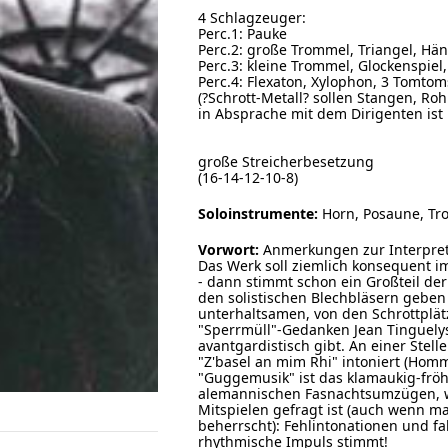
4 Schlagzeuger:
Perc.1: Pauke
Perc.2: große Trommel, Triangel, Hän
Perc.3: kleine Trommel, Glockenspiel
Perc.4: Flexaton, Xylophon, 3 Tomtom
(?Schrott-Metall? sollen Stangen, Ro
in Absprache mit dem Dirigenten ist
große Streicherbesetzung
(16-14-12-10-8)
Soloinstrumente:
Horn, Posaune, Tro
Vorwort:
Anmerkungen zur Interpret
Das Werk soll ziemlich konsequent im
- dann stimmt schon ein Großteil der I
den solistischen Blechbläsern geben 
unterhaltsamen, von den Schrottplä
"Sperrmüll"-Gedanken Jean Tinguely
avantgardistisch gibt. An einer Stel
"Z'basel an mim Rhi" intoniert (Hom
"Guggemusik" ist das klamaukig-fröh
alemannischen Fasnachtsumzügen, wo
Mitspielen gefragt ist (auch wenn m
beherrscht): Fehlintonationen und f
rhythmische Impuls stimmt!