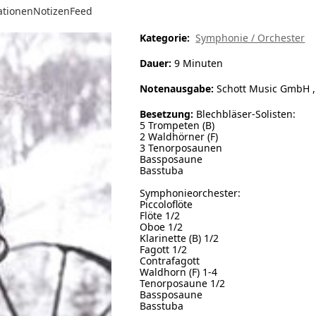
ationen
Notizen
Feed
Kategorie:
Symphonie / Orchester
Dauer:
9 Minuten
Notenausgabe:
Schott Music GmbH , 
Besetzung:
Blechbläser-Solisten:
5 Trompeten (B)
2 Waldhörner (F)
3 Tenorposaunen
Bassposaune
Basstuba
Symphonieorchester:
Piccoloflöte
Flöte 1/2
Oboe 1/2
Klarinette (B) 1/2
Fagott 1/2
Contrafagott
Waldhorn (F) 1-4
Tenorposaune 1/2
Bassposaune
Basstuba