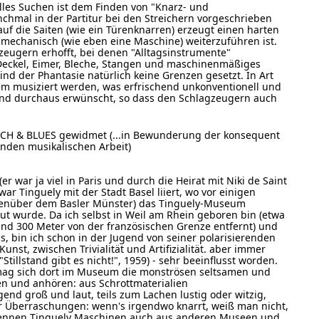
lles Suchen ist dem Finden von "Knarz- und
hmal in der Partitur bei den Streichern vorgeschrieben
uf die Saiten (wie ein Türenknarren) erzeugt einen harten
mechanisch (wie eben eine Maschine) weiterzuführen ist.
zeugern erhofft, bei denen "Alltagsinstrumente"
 Deckel, Eimer, Bleche, Stangen und maschinenmäßiges
 sind der Phantasie natürlich keine Grenzen gesetzt. In Art
em musiziert werden, was erfrischend unkonventionell und
e sind durchaus erwünscht, so dass den Schlagzeugern auch
H & BLUES gewidmet (...in Bewunderung der konsequent
nden musikalischen Arbeit)
er war ja viel in Paris und durch die Heirat mit Niki de Saint
ar Tinguely mit der Stadt Basel liiert, wo vor einigen
enüber dem Basler Münster) das Tinguely-Museum
t wurde. Da ich selbst in Weil am Rhein geboren bin (etwa
nd 300 Meter von der französischen Grenze entfernt) und
s, bin ich schon in der Jugend von seiner polarisierenden
unst, zwischen Trivialität und Artifizialität. aber immer
illstand gibt es nicht!", 1959) - sehr beeinflusst worden.
r mag sich dort im Museum die monströsen seltsamen und
en und anhören: aus Schrottmaterialien
end groß und laut, teils zum Lachen lustig oder witzig,
r Überraschungen: wenn's irgendwo knarrt, weiß man nicht,
 kennen Tinguely Maschinen auch aus anderen Museen und