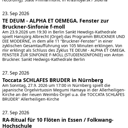
23. Sep
2026
TE DEUM - ALPHA ET OEMEGA. Fenster zur
Bruckner-Sinfonie f-moll
Am 23.9.2026 um 19:30 in Berlin Sankt Hewdigs-Kathedrale
spielt Hansjörg Albrecht (Orgel) das Programm BRUCKNER UND
DIE MODERNE, in dem alle 11 “Bruckner-Fenster” in einer
zyklischen Gesamtaufführung von 105 Minuten erklingen. Von
mir erklingt als Schluss des Zyklus TE DEUM - ALPHA ET OMEGA.
FENSTER ZUR SINFONIE F-MOLL (STUDIENSINFONIE) von Anton
Bruckner.
Sankt Hedwigs-Kathedrale Berlin
27. Sep
2026
Toccata SCHLAFES BRUDER in Nürnberg
Am Sonntag, 27.9. 2026 um 17:00 in Nürnberg spielt die
japanische Orgelvirtuosin Megumi Hamaya in der Allerheiligen-
Kirche an der neuen Weimbs-Orgel u.a. die TOCCATA SCHLAFES
BRUDER"
Allerheiligen-Kirche
27. Sep
2026
RA-Ritual für 10 Flöten in Essen / Folkwang-
Hochschule