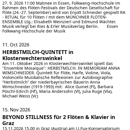
27. 9. 2026 11:00 Matinee in Essen, Folkwang-Hochschule im
Rahmen des Flöten-Festivals der Deutschen Gesellschaft für
Flöte (24.-27. September) wird von Enjott Schneider gespielt RA
- RITUAL für 10 Flöten / mit dem MÜNCHNER FLÖTEN-
ENSEMBLE Ltg.: Elisabeth Weinzierl und Edmund Wächter.
Musik verlegt bei Ries & Erler Musikverlag Berlin.
Essen
Folkwang-Hochschule der Musik
11. Oct
2026
HERBSTMILCH-QUINTETT in
Klosterwechterswinkel
Am 11. Oktober 2026 in Klosterwechterswinkel spielt das
"Ensemble Mosaique":
HERBSTMILCH. IN MEMORIAM ANNA
WIMSCHNEIDER. Quintett für Flöte, Harfe, Violine, Viola,
Violoncello
Musikalische Reflexionen zur Autobiographie
“Herbstmilch” der niederbayrischen Bäuerin Anna
Wimschneider (1919-1993) mit: Alice Guinet (Fl), Barbara
Pöschl-Edirch (Hf), Maria Andersohn (Vl), Julia Ruge (Vla),
Michael Weiss (Vc)
15. Nov
2026
BEYOND STILLNESS für 2 Flöten & Klavier in
Graz
15.11.2026 15.00 in Graz (Austria) am J.J.Fux-Konservatorium