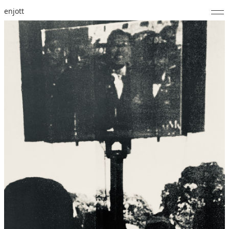
enjott
Home
Selected Works
Catalogue of Works
About
Photos
Calendar
Publications
Notes
Feed