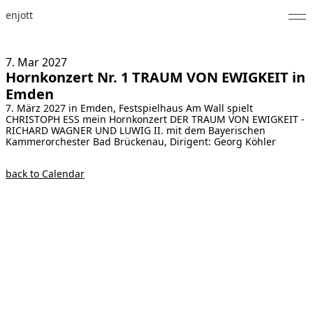
enjott
Home
7. Mar
2027
Hornkonzert Nr. 1 TRAUM VON EWIGKEIT in
Selected Works
Emden
7. März 2027 in Emden, Festspielhaus Am Wall spielt
Catalogue of Works
CHRISTOPH ESS mein Hornkonzert DER TRAUM VON EWIGKEIT -
RICHARD WAGNER UND LUWIG II. mit dem Bayerischen
About
Kammerorchester Bad Brückenau, Dirigent: Georg Köhler
Photos
back to Calendar
Calendar
Publications
Notes
Feed