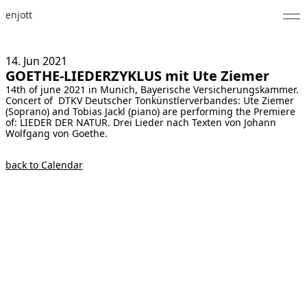
enjott
Home
14. Jun
2021
GOETHE-LIEDERZYKLUS mit Ute Ziemer
Selected Works
14th of june 2021 in Munich, Bayerische Versicherungskammer.
Concert of DTKV Deutscher Tonkünstlerverbandes: Ute Ziemer
Catalogue of Works
(Soprano) and Tobias Jackl (piano) are performing the Premiere
of: LIEDER DER NATUR. Drei Lieder nach Texten von Johann
Wolfgang von Goethe.
About
back to Calendar
Photos
Calendar
Publications
Notes
Feed