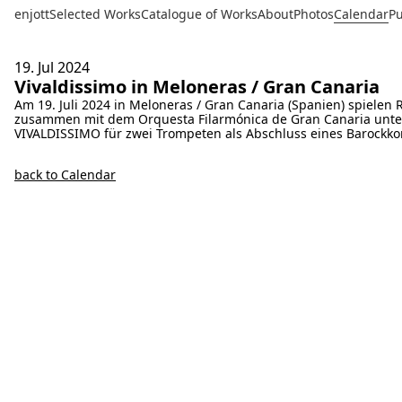
enjott
Selected Works
Catalogue of Works
About
Photos
Calendar
Pu
19. Jul
2024
Vivaldissimo in Meloneras / Gran Canaria
Am 19. Juli 2024 in Meloneras / Gran Canaria (Spanien) spielen
zusammen mit dem Orquesta Filarmónica de Gran Canaria unter
VIVALDISSIMO für zwei Trompeten als Abschluss eines Barockko
back to Calendar