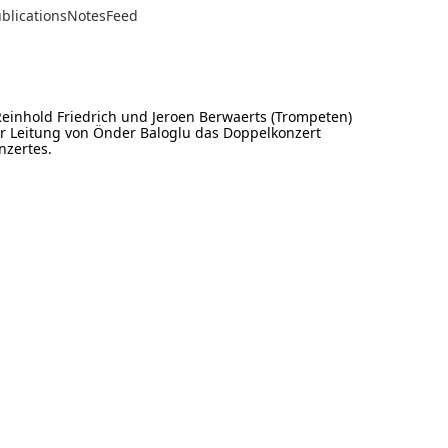
blications
Notes
Feed
 Reinhold Friedrich und Jeroen Berwaerts (Trompeten)
 Leitung von Önder Baloglu das Doppelkonzert
nzertes.