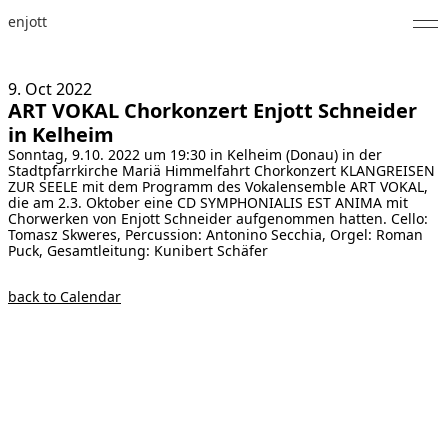
enjott
Home
9. Oct
2022
ART VOKAL Chorkonzert Enjott Schneider
Selected Works
in Kelheim
Sonntag, 9.10. 2022 um 19:30 in Kelheim (Donau) in der
Catalogue of Works
Stadtpfarrkirche Mariä Himmelfahrt Chorkonzert KLANGREISEN
ZUR SEELE mit dem Programm des Vokalensemble ART VOKAL,
About
die am 2.3. Oktober eine CD SYMPHONIALIS EST ANIMA mit
Chorwerken von Enjott Schneider aufgenommen hatten. Cello:
Tomasz Skweres, Percussion: Antonino Secchia, Orgel: Roman
Photos
Puck, Gesamtleitung: Kunibert Schäfer
Calendar
back to Calendar
Publications
Notes
Feed