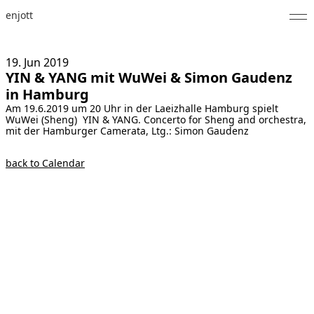
enjott
Home
19. Jun
2019
YIN & YANG mit WuWei & Simon Gaudenz
Selected Works
in Hamburg
Am 19.6.2019 um 20 Uhr in der Laeizhalle Hamburg spielt
Catalogue of Works
WuWei (Sheng) YIN & YANG. Concerto for Sheng and orchestra,
mit der Hamburger Camerata, Ltg.: Simon Gaudenz
About
back to Calendar
Photos
Calendar
Publications
Notes
Feed