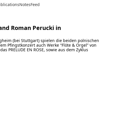
blications
Notes
Feed
 and Roman Perucki in
heim (bei Stuttgart) spielen die beiden polnischen
rem Pfingstkonzert auch Werke “Flöte & Orgel” von
t, das PRELUDE EN ROSE, sowie aus dem Zyklus
…