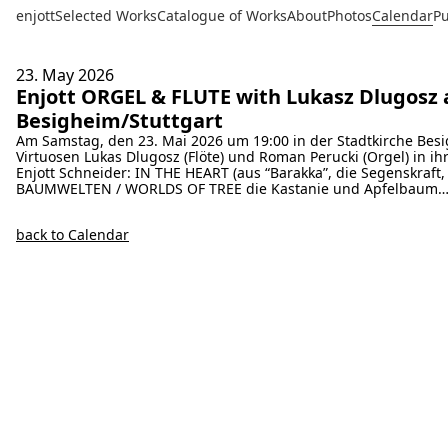
enjott
Selected Works
Catalogue of Works
About
Photos
Calendar
Pu
23. May
2026
Enjott ORGEL & FLUTE with Lukasz Dlugosz
Besigheim/Stuttgart
Am Samstag, den 23. Mai 2026 um 19:00 in der Stadtkirche Besig
Virtuosen Lukas Dlugosz (Flöte) und Roman Perucki (Orgel) in ih
Enjott Schneider: IN THE HEART (aus “Barakka”, die Segenskraf
BAUMWELTEN / WORLDS OF TREE die Kastanie und Apfelbaum
back to Calendar