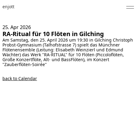
enjott
Home
25. Apr
2026
RA-Ritual für 10 Flöten in Gilching
Selected Works
Am Samstag, den 25. April 2026 um 19:30 in Gilching Christoph
Probst-Gymnasium (Talhofstrasse 7) spielt das Münchner
Catalogue of Works
Flötenensemble (Leitung: Elisabeth Weinzierl und Edmund
Wächter) das Werk "RA-RITUAL" für 10 Flöten (Piccoloflöten,
Große Konzertflöte, Alt- und BassFlöten), im Konzert
About
"Zauberflöten-Soirée"
Photos
back to Calendar
Calendar
Publications
Notes
Feed