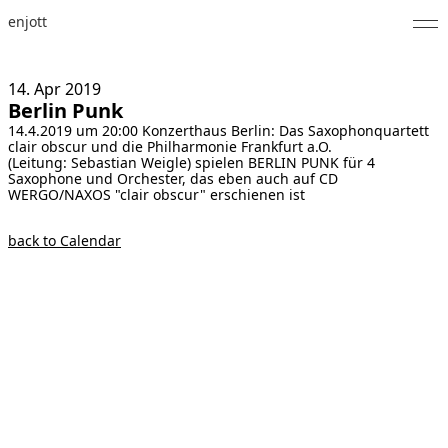
enjott
Home
14. Apr
2019
Berlin Punk
Selected Works
14.4.2019 um 20:00 Konzerthaus Berlin: Das Saxophonquartett
clair obscur und die Philharmonie Frankfurt a.O.
Catalogue of Works
(Leitung: Sebastian Weigle) spielen BERLIN PUNK für 4
Saxophone und Orchester, das eben auch auf CD
WERGO/NAXOS "clair obscur" erschienen ist
About
back to Calendar
Photos
Calendar
Publications
Notes
Feed