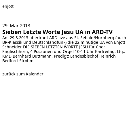
enjott
Home
29. Mär
2013
Sieben Letzte Worte Jesu UA in ARD-TV
Selected Works
Am 29.3.2013 überträgt ARD live aus St. Sebald/Nürnberg (auch
BR-Klassik und Deutschlandfunk) die 22 minütige UA von Enjott
Werkverzeichnis
Schneider DIE SIEBEN LETZTEN WORTE JESU für Chor,
Englischhorn, 4 Posaunen und Orgel 10-11 Uhr Karfreitag. Ltg.:
KMD Bernhard Buttmann. Predigt: Landesbischof Heinrich
About
Bedford-Strohm
Fotos
zurück zum Kalender
Kalender
Publikationen
Notizen
Feed