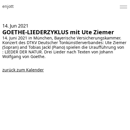
enjott
Home
14. Jun
2021
GOETHE-LIEDERZYKLUS mit Ute Ziemer
Selected Works
14. Juni 2021 in München, Bayerische Versicherungskammer.
Konzert des DTKV Deutscher Tonkünstlerverbandes: Ute Ziemer
Werkverzeichnis
(Sopran) and Tobias Jackl (Piano) spielen die Uraufführung von
: LIEDER DER NATUR. Drei Lieder nach Texten von Johann
Wolfgang von Goethe.
About
zurück zum Kalender
Fotos
Kalender
Publikationen
Notizen
Feed