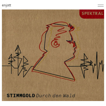
enjott
Home
Selected Works
Catalogue of Works
About
Photos
Calendar
Publications
Notes
Feed