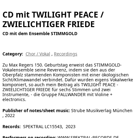
[ Search ]
CD mit TWILIGHT PEACE /
ZWIELICHTIGER FRIEDE
deutsch
CD mit dem Ensemble STIMMGOLD
Category:
Chor / Vokal
,
Recordings
Zu Max Regers 150. Geburtstag erweist das STIMMGOLD-
Vokalensemble seine Reverenz, indem sie den aus der
Oberpfalz stammenden Komponisten mit einer ökologischen
Sicht/Klimawandel verbindet. Dafür wurden eigens Vokalwerke
komponiert, so auch mein Beitrag als TWILIGHT PEACE -
ZWIELICHTIGER FRIEDE für sechs Stimmen und zwei
Instrumente, - die Gruppe FALLWANDER mit Violine +
electronics.
Publisher of notes/sheet music:
Strube Musikverlag München
, 2022
Records:
SPEKTRAL LC15543, 2023
Performers on recording:
WWW.SPEKTRAL-RECORDS.DE