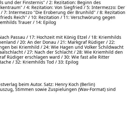
s und der Finsternis" / 2: Rezitation: Beginn des
kentraum" / 4: Rezitation: Von Siegfried / 5: Intermezzo: Der
/ 7: Intermezzo "Die Eroberung der Brunhild" / 8: Rezitation
frieds Reich" / 10: Rezitation / 11: Verschwörung gegen
riemhilds Trauer / 14: Epilog
Nach Passau / 17: Hochzeit mit König Etzel / 18: Kriemhilds
nenland / 20: An der Donau / 21: Markgraf Rüdiger / 22:
ungen bei Kriemhild / 24: Wie Hagen und Volker Schildwacht
 Saalschlacht / 27: Nach der Schlacht / 28: Wie Kriemhild den
af Rüdiger erschlagen ward / 30: Wie fast alle Ritter
ache / 32: Kriemhilds Tod / 33: Epilog
stverlag beim Autor. Satz: Henry Koch (Berlin)
rauszug, Stimmen sowie Zuspielungen (Wav-Format) sind