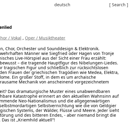
deutsch
[ Search ]
enlied
hor / Vokal
,
Oper / Musiktheater
ran, Chor, Orchester und Sounddesign & Elektronik.
wehrhaften Männer wie Siegfried oder Hagen von Tronje
nisches Live-Hörspiel aus der Sicht einer Frau erzählt:
 bewusst – die tragende Hauptfigur des Nibelungen-Liedes.
r tragischen Figur und schließlich zur rücksichtslosen
it den Frauen der griechischen Tragödien wie Medea, Elektra,
lome. Ein großer Stoff, in dem es um archaische
grausame Mechanik von anscheinend vorgezeichnetem
Zeit? Das dramaturgische Muster eines unabwendbaren
sehbare Katastrophe erinnert an den aktuellen Wahnsinn auf
lammende Neo-Nationalismus und die allgegenwärtigen
 selbstmordartigen Selbstvernichtung wie die von Geldgier
gischen Systems, der Wälder, Flüsse und Meere. Jeder sieht
störung und des bitteren Endes, - aber niemand bringt die
Das ist „Kriemhild aktuell“!