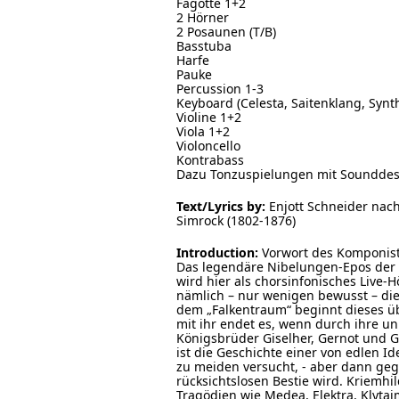
Fagotte 1+2
2 Hörner
2 Posaunen (T/B)
Basstuba
Harfe
Pauke
Percussion 1-3
Keyboard (Celesta, Saitenklang, Synt
Violine 1+2
Viola 1+2
Violoncello
Kontrabass
Dazu Tonzuspielungen mit Sounddesi
Text/Lyrics by:
Enjott Schneider nac
Simrock (1802-1876)
Introduction:
Vorwort des Komponis
Das legendäre Nibelungen-Epos der 
wird hier als chorsinfonisches Live-Hö
nämlich – nur wenigen bewusst – die
dem „Falkentraum“ beginnt dieses ü
mit ihr endet es, wenn durch ihre un
Königsbrüder Giselher, Gernot und 
ist die Geschichte einer von edlen Id
zu meiden versucht, - aber dann gege
rücksichtslosen Bestie wird. Kriemhil
Tragödien wie Medea, Elektra, Klytai