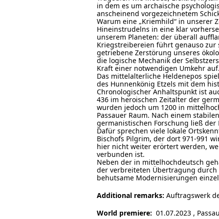
in dem es um archaische psycholog
anscheinend vorgezeichnetem Schick
Warum eine „Kriemhild“ in unserer 
Hineinstrudelns in eine klar vorher
unserem Planeten: der überall auff
Kriegstreibereien führt genauso zur
getriebene Zerstörung unseres ökolo
die logische Mechanik der Selbstzer
Kraft einer notwendigen Umkehr auf. 
Das mittelalterliche Heldenepos spielt
des Hunnenkönig Etzels mit dem histo
Chronologischer Anhaltspunkt ist a
436 im heroischen Zeitalter der ger
wurden jedoch um 1200 in mittelhoch
Passauer Raum. Nach einem stabilen
germanistischen Forschung ließ der 
Dafür sprechen viele lokale Ortsken
Bischofs Pilgrim, der dort 971-991 w
hier nicht weiter erörtert werden, 
verbunden ist.
Neben der in mittelhochdeutsch geha
der verbreiteten Übertragung durch 
behutsame Modernisierungen einze
Additional remarks:
Auftragswerk de
World premiere:
01.07.2023 , Passau