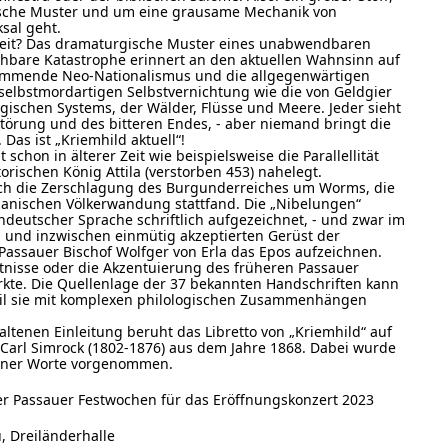
ische Muster und um eine grausame Mechanik von
sal geht.
Zeit? Das dramaturgische Muster eines unabwendbaren
sehbare Katastrophe erinnert an den aktuellen Wahnsinn auf
lammende Neo-Nationalismus und die allgegenwärtigen
 selbstmordartigen Selbstvernichtung wie die von Geldgier
gischen Systems, der Wälder, Flüsse und Meere. Jeder sieht
störung und des bitteren Endes, - aber niemand bringt die
Das ist „Kriemhild aktuell“!
 schon in älterer Zeit wie beispielsweise die Parallellität
rischen König Attila (verstorben 453) nahelegt.
uch die Zerschlagung des Burgunderreiches um Worms, die
manischen Völkerwandung stattfand. Die „Nibelungen“
deutscher Sprache schriftlich aufgezeichnet, - und zwar im
 und inzwischen einmütig akzeptierten Gerüst der
Passauer Bischof Wolfger von Erla das Epos aufzeichnen.
ntnisse oder die Akzentuierung des früheren Passauer
irkte. Die Quellenlage der 37 bekannten Handschriften kann
weil sie mit komplexen philologischen Zusammenhängen
ltenen Einleitung beruht das Libretto von „Kriemhild“ auf
Carl Simrock (1802-1876) aus dem Jahre 1868. Dabei wurde
lner Worte vorgenommen.
r Passauer Festwochen für das Eröffnungskonzert 2023
, Dreiländerhalle