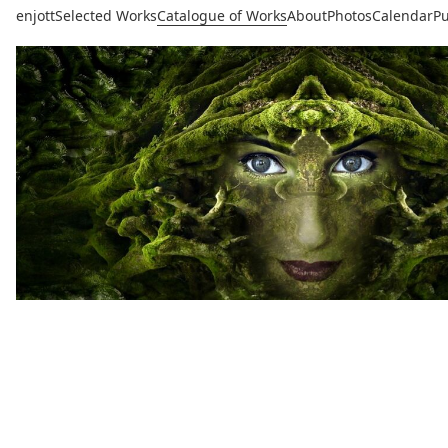
enjott
Selected Works
Catalogue of Works
About
Photos
Calendar
Pu