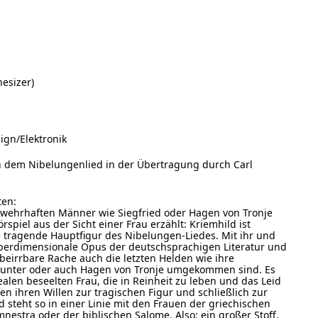
hesizer)
gn/Elektronik
h dem Nibelungenlied in der Übertragung durch Carl
ten:
wehrhaften Männer wie Siegfried oder Hagen von Tronje
rspiel aus der Sicht einer Frau erzählt: Kriemhild ist
 tragende Hauptfigur des Nibelungen-Liedes. Mit ihr und
berdimensionale Opus der deutschsprachigen Literatur und
beirrbare Rache auch die letzten Helden wie ihre
Gunter oder auch Hagen von Tronje umgekommen sind. Es
ealen beseelten Frau, die in Reinheit zu leben und das Leid
n ihren Willen zur tragischen Figur und schließlich zur
d steht so in einer Linie mit den Frauen der griechischen
mnestra oder der biblischen Salome. Also: ein großer Stoff,