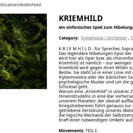
blications
Notes
Feed
KRIEMHILD
ein sinfonisches Spiel zum Nibelung
Category:
Symphonie / Orchester
,
C
K R I E M H I L D - für Sprecher, Sop
Das legendäre Nibelungen-Epos der 
wird hier als Oper bzw. als chorsinfo
Kriemhild ist nämlich – nur wenigen
Kriemhild wird gegen ihren Willen zu
Bestie. Sie steht so in einer Linie m
Klytaimnestra oder der biblischen Sa
psychologische Muster und um die 
Schicksal geht.
Warum eine „Kriemhild“ in unserer 
Hineinstrudelns in eine klar vorher
unserem Planeten: der überall auff
Kriegstreibereien führt genauso zur
getriebene Zerstörung unseres ökolo
die logische Mechanik der Selbstzer
Kraft einer notwendigen Umkehr auf. 
Movements:
TEIL I: