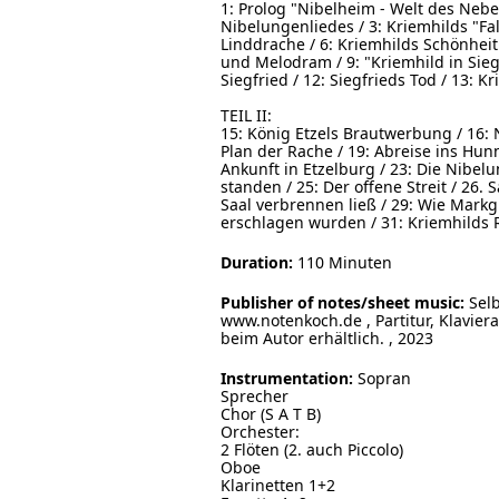
1: Prolog "Nibelheim - Welt des Nebel
Nibelungenliedes / 3: Kriemhilds "Fal
Linddrache / 6: Kriemhilds Schönheit 
und Melodram / 9: "Kriemhild in Sieg
Siegfried / 12: Siegfrieds Tod / 13: K
TEIL II:
15: König Etzels Brautwerbung / 16: 
Plan der Rache / 19: Abreise ins Hun
Ankunft in Etzelburg / 23: Die Nibel
standen / 25: Der offene Streit / 26.
Saal verbrennen ließ / 29: Wie Markgr
erschlagen wurden / 31: Kriemhilds R
Duration:
110 Minuten
Publisher of notes/sheet music:
Selb
www.notenkoch.de , Partitur, Klavie
beim Autor erhältlich. , 2023
Instrumentation:
Sopran
Sprecher
Chor (S A T B)
Orchester:
2 Flöten (2. auch Piccolo)
Oboe
Klarinetten 1+2