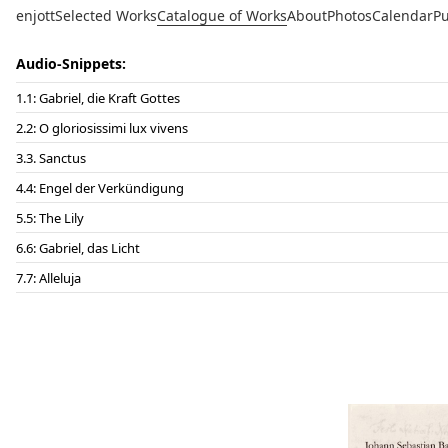
enjott
Selected Works
Catalogue of Works
About
Photos
Calendar
Pu
Audio-Snippets:
1: Gabriel, die Kraft Gottes
2: O gloriosissimi lux vivens
3. Sanctus
4: Engel der Verkündigung
5: The Lily
6: Gabriel, das Licht
7: Alleluja