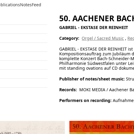
blications
Notes
Feed
50. AACHENER BACH
GABRIEL - EKSTASE DER REINHEIT
Category:
Orgel / Sacred Music
,
Re
GABRIEL - EKSTASE DER REINHEIT ist 
Kompositionsauftrag zum Jubiläum d
komplette Konzert Bach-Schneider-M
Philharmonie Südwestfalen unter Le
mit standing ovations auf CD dokume
Publisher of notes/sheet music:
Stru
Records:
MOKI MEDIA / Aachener Ba
Performers on recording:
Aufnahme 