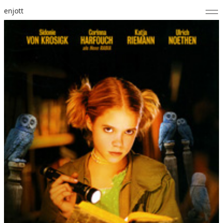
enjott
Home
Selected Works
Catalogue of Works
About
Photos
Calendar
Publications
Notes
Feed