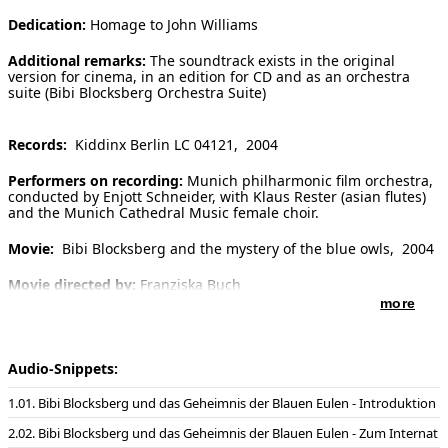
Dedication:
Homage to John Williams
Additional remarks:
The soundtrack exists in the original
version for cinema, in an edition for CD and as an orchestra
suite (Bibi Blocksberg Orchestra Suite)
Records:
Kiddinx Berlin LC 04121, 2004
Performers on recording:
Munich philharmonic film orchestra,
conducted by Enjott Schneider, with Klaus Rester (asian flutes)
and the Munich Cathedral Music female choir.
Movie:
Bibi Blocksberg and the mystery of the blue owls, 2004
Movie directed by:
Franziska Buch
more
Movie produced by:
Bavaria Filmverleih- und Produktions-
GmbH
Audio-Snippets:
Distributor of movie:
Constantin-Film
01. Bibi Blocksberg und das Geheimnis der Blauen Eulen - Introduktion
Performers in movie:
Sidonie von Krosigk, Corinna Harfourch,
Katja Riemann, Ulrich Noethen
02. Bibi Blocksberg und das Geheimnis der Blauen Eulen - Zum Internat