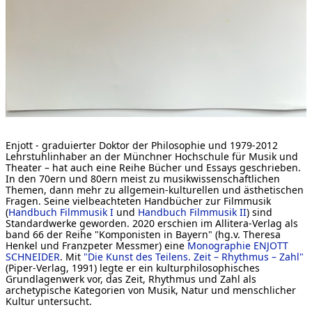
[ Suche ]
english
Enjott - graduierter Doktor der Philosophie und 1979-2012
Lehrstuhlinhaber an der Münchner Hochschule für Musik und
Theater – hat auch eine Reihe Bücher und Essays geschrieben.
In den 70ern und 80ern meist zu musikwissenschaftlichen
Themen, dann mehr zu allgemein-kulturellen und ästhetischen
Fragen. Seine vielbeachteten Handbücher zur Filmmusik
(
Handbuch Filmmusik I
und
Handbuch Filmmusik II
) sind
Standardwerke geworden. 2020 erschien im Allitera-Verlag als
band 66 der Reihe "Komponisten in Bayern" (hg.v. Theresa
Henkel und Franzpeter Messmer) eine
Monographie ENJOTT
SCHNEIDER
. Mit
"Die Kunst des Teilens. Zeit – Rhythmus – Zahl"
(Piper-Verlag, 1991) legte er ein kulturphilosophisches
Grundlagenwerk vor, das Zeit, Rhythmus und Zahl als
archetypische Kategorien von Musik, Natur und menschlicher
Kultur untersucht.