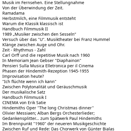
Musik im Fernsehen. Eine Stellungnahme
Von der Überwindung der Zeit.
Ramadama
Herbstmilch, eine Filmmusik entsteht
Warum die Klassik klassisch ist
Handbuch Filmmusik II
1989 „Musiker zwischen den Sesseln“
Versuch über das "U". Musiktheater bei Franz Hummel
Klänge zwischen Auge und Ohr.
Zeit - Rhythmus - Zahl
Carl Orff und die repetitive Musik nach 1960
In Memoriam Jean Gebser "Diaphainon"
Pensieri Sulla Musica Elletronica per il Cinema
Phasen der Hindemith-Rezeption 1945-1955
Improvisation heute?
"Ich flüchte wenn ich kann"
Zwischen Polytonalität und Geräuschmusik
Der musikalische Satz
Handbuch Filmmusik I
CINEMA von Erik Satie
Hindemiths Oper "The long Christmas dinner"
Olivier Messiaen; Alban Bergs Orchesterlieder;
Gedankensplitter... zum Spätwerk Paul Hindemiths
Im Brennpunkt "1960" der neueren Musikgeschichte
Zwischen Ruf und Rede: Das Chorwerk von Günter Bialas