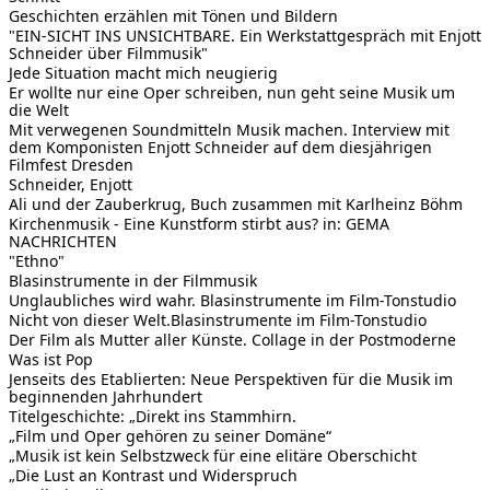
Geschichten erzählen mit Tönen und Bildern
"EIN-SICHT INS UNSICHTBARE. Ein Werkstattgespräch mit Enjott
Schneider über Filmmusik"
Jede Situation macht mich neugierig
Er wollte nur eine Oper schreiben, nun geht seine Musik um
die Welt
Mit verwegenen Soundmitteln Musik machen. Interview mit
dem Komponisten Enjott Schneider auf dem diesjährigen
Filmfest Dresden
Schneider, Enjott
Ali und der Zauberkrug, Buch zusammen mit Karlheinz Böhm
Kirchenmusik - Eine Kunstform stirbt aus? in: GEMA
NACHRICHTEN
"Ethno"
Blasinstrumente in der Filmmusik
Unglaubliches wird wahr. Blasinstrumente im Film-Tonstudio
Nicht von dieser Welt.Blasinstrumente im Film-Tonstudio
Der Film als Mutter aller Künste. Collage in der Postmoderne
Was ist Pop
Jenseits des Etablierten: Neue Perspektiven für die Musik im
beginnenden Jahrhundert
Titelgeschichte: „Direkt ins Stammhirn.
„Film und Oper gehören zu seiner Domäne“
„Musik ist kein Selbstzweck für eine elitäre Oberschicht
„Die Lust an Kontrast und Widerspruch