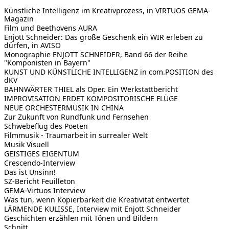
Künstliche Intelligenz im Kreativprozess, in VIRTUOS GEMA-
Magazin
Film und Beethovens AURA
Enjott Schneider: Das große Geschenk ein WIR erleben zu
dürfen, in AVISO
Monographie ENJOTT SCHNEIDER, Band 66 der Reihe
"Komponisten in Bayern"
KUNST UND KÜNSTLICHE INTELLIGENZ in com.POSITION des
dKV
BAHNWÄRTER THIEL als Oper. Ein Werkstattbericht
IMPROVISATION ERDET KOMPOSITORISCHE FLÜGE
NEUE ORCHESTERMUSIK IN CHINA
Zur Zukunft von Rundfunk und Fernsehen
Schwebeflug des Poeten
Filmmusik - Traumarbeit in surrealer Welt
Musik Visuell
GEISTIGES EIGENTUM
Crescendo-Interview
Das ist Unsinn!
SZ-Bericht Feuilleton
GEMA-Virtuos Interview
Was tun, wenn Kopierbarkeit die Kreativität entwertet
LÄRMENDE KULISSE, Interview mit Enjott Schneider
Geschichten erzählen mit Tönen und Bildern
Schnitt