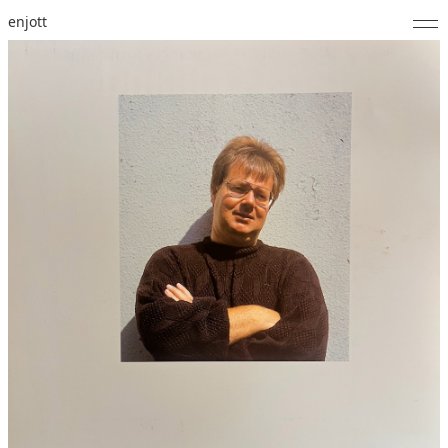
enjott
Home
Selected Works
Werkverzeichnis
About
Fotos
Kalender
Publikationen
Notizen
Feed