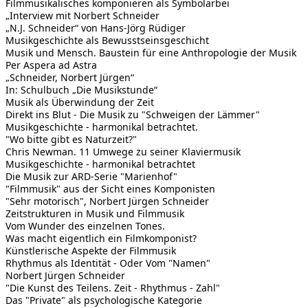
Filmmusikalisches komponieren als Symbolarbei
„Interview mit Norbert Schneider
„N.J. Schneider“ von Hans-Jörg Rüdiger
Musikgeschichte als Bewusstseinsgeschicht
Musik und Mensch. Baustein für eine Anthropologie der Musik
Per Aspera ad Astra
„Schneider, Norbert Jürgen“
In: Schulbuch „Die Musikstunde“
Musik als Überwindung der Zeit
Direkt ins Blut - Die Musik zu "Schweigen der Lämmer"
Musikgeschichte - harmonikal betrachtet.
"Wo bitte gibt es Naturzeit?"
Chris Newman. 11 Umwege zu seiner Klaviermusik
Musikgeschichte - harmonikal betrachtet
Die Musik zur ARD-Serie "Marienhof"
"Filmmusik" aus der Sicht eines Komponisten
"Sehr motorisch", Norbert Jürgen Schneider
Zeitstrukturen in Musik und Filmmusik
Vom Wunder des einzelnen Tones.
Was macht eigentlich ein Filmkomponist?
Künstlerische Aspekte der Filmmusik
Rhythmus als Identität - Oder Vom "Namen"
Norbert Jürgen Schneider
"Die Kunst des Teilens. Zeit - Rhythmus - Zahl"
Das "Private" als psychologische Kategorie