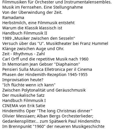
Filmmusiken für Orchester und Instrumentalensembles.
Musik im Fernsehen. Eine Stellungnahme
Von der Überwindung der Zeit.
Ramadama
Herbstmilch, eine Filmmusik entsteht
Warum die Klassik klassisch ist
Handbuch Filmmusik II
1989 „Musiker zwischen den Sesseln“
Versuch über das "U". Musiktheater bei Franz Hummel
Klänge zwischen Auge und Ohr.
Zeit - Rhythmus - Zahl
Carl Orff und die repetitive Musik nach 1960
In Memoriam Jean Gebser "Diaphainon"
Pensieri Sulla Musica Elletronica per il Cinema
Phasen der Hindemith-Rezeption 1945-1955
Improvisation heute?
"Ich flüchte wenn ich kann"
Zwischen Polytonalität und Geräuschmusik
Der musikalische Satz
Handbuch Filmmusik I
CINEMA von Erik Satie
Hindemiths Oper "The long Christmas dinner"
Olivier Messiaen; Alban Bergs Orchesterlieder;
Gedankensplitter... zum Spätwerk Paul Hindemiths
Im Brennpunkt "1960" der neueren Musikgeschichte