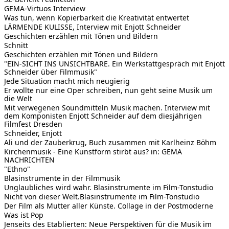
GEMA-Virtuos Interview
Was tun, wenn Kopierbarkeit die Kreativität entwertet
LÄRMENDE KULISSE, Interview mit Enjott Schneider
Geschichten erzählen mit Tönen und Bildern
Schnitt
Geschichten erzählen mit Tönen und Bildern
"EIN-SICHT INS UNSICHTBARE. Ein Werkstattgespräch mit Enjott
Schneider über Filmmusik"
Jede Situation macht mich neugierig
Er wollte nur eine Oper schreiben, nun geht seine Musik um
die Welt
Mit verwegenen Soundmitteln Musik machen. Interview mit
dem Komponisten Enjott Schneider auf dem diesjährigen
Filmfest Dresden
Schneider, Enjott
Ali und der Zauberkrug, Buch zusammen mit Karlheinz Böhm
Kirchenmusik - Eine Kunstform stirbt aus? in: GEMA
NACHRICHTEN
"Ethno"
Blasinstrumente in der Filmmusik
Unglaubliches wird wahr. Blasinstrumente im Film-Tonstudio
Nicht von dieser Welt.Blasinstrumente im Film-Tonstudio
Der Film als Mutter aller Künste. Collage in der Postmoderne
Was ist Pop
Jenseits des Etablierten: Neue Perspektiven für die Musik im