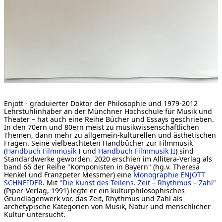
[ Suche ]
english
Enjott - graduierter Doktor der Philosophie und 1979-2012
Lehrstuhlinhaber an der Münchner Hochschule für Musik und
Theater – hat auch eine Reihe Bücher und Essays geschrieben.
In den 70ern und 80ern meist zu musikwissenschaftlichen
Themen, dann mehr zu allgemein-kulturellen und ästhetischen
Fragen. Seine vielbeachteten Handbücher zur Filmmusik
(
Handbuch Filmmusik I
und
Handbuch Filmmusik II
) sind
Standardwerke geworden. 2020 erschien im Allitera-Verlag als
band 66 der Reihe "Komponisten in Bayern" (hg.v. Theresa
Henkel und Franzpeter Messmer) eine
Monographie ENJOTT
SCHNEIDER
. Mit
"Die Kunst des Teilens. Zeit – Rhythmus – Zahl"
(Piper-Verlag, 1991) legte er ein kulturphilosophisches
Grundlagenwerk vor, das Zeit, Rhythmus und Zahl als
archetypische Kategorien von Musik, Natur und menschlicher
Kultur untersucht.