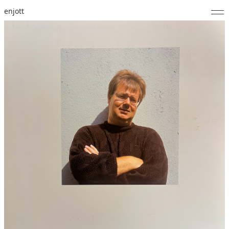
enjott
Home
Selected Works
Werkverzeichnis
About
Fotos
Kalender
Publikationen
Notizen
Feed