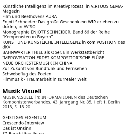
Künstliche Intelligenz im Kreativprozess, in VIRTUOS GEMA-
Magazin
Film und Beethovens AURA
Enjott Schneider: Das große Geschenk ein WIR erleben zu
dürfen, in AVISO
Monographie ENJOTT SCHNEIDER, Band 66 der Reihe
"Komponisten in Bayern"
KUNST UND KÜNSTLICHE INTELLIGENZ in com.POSITION des
dKV
BAHNWÄRTER THIEL als Oper. Ein Werkstattbericht
IMPROVISATION ERDET KOMPOSITORISCHE FLÜGE
NEUE ORCHESTERMUSIK IN CHINA
Zur Zukunft von Rundfunk und Fernsehen
Schwebeflug des Poeten
Filmmusik - Traumarbeit in surrealer Welt
Musik Visuell
MUSIK VISUELL in: INFORMATIONEN des Deutschen
Komponistenverbandes, 43. Jahrgang Nr. 85, Heft 1, Berlin
2013, S. 18-20
GEISTIGES EIGENTUM
Crescendo-Interview
Das ist Unsinn!
SZ-Bericht Feuilleton