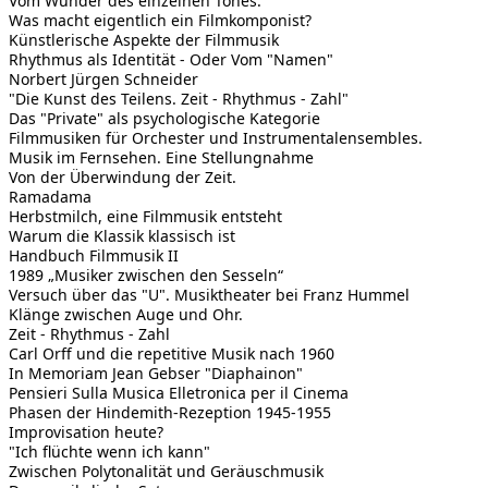
Vom Wunder des einzelnen Tones.
Was macht eigentlich ein Filmkomponist?
Künstlerische Aspekte der Filmmusik
Rhythmus als Identität - Oder Vom "Namen"
Norbert Jürgen Schneider
"Die Kunst des Teilens. Zeit - Rhythmus - Zahl"
Das "Private" als psychologische Kategorie
Filmmusiken für Orchester und Instrumentalensembles.
Musik im Fernsehen. Eine Stellungnahme
Von der Überwindung der Zeit.
Ramadama
Herbstmilch, eine Filmmusik entsteht
Warum die Klassik klassisch ist
Handbuch Filmmusik II
1989 „Musiker zwischen den Sesseln“
Versuch über das "U". Musiktheater bei Franz Hummel
Klänge zwischen Auge und Ohr.
Zeit - Rhythmus - Zahl
Carl Orff und die repetitive Musik nach 1960
In Memoriam Jean Gebser "Diaphainon"
Pensieri Sulla Musica Elletronica per il Cinema
Phasen der Hindemith-Rezeption 1945-1955
Improvisation heute?
"Ich flüchte wenn ich kann"
Zwischen Polytonalität und Geräuschmusik