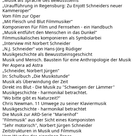
„Musik als Sprache des Bewusstseins
„Uraufführung in Regensburg: Zu Enjott Schneiders neuer
Kammeroper“
Vom Film zur Oper
„Mit Fleisch und Blut Filmmusiker“
Komponieren Für Film und Fernsehen - ein Handbuch
„Musik entführt den Menschen in das Dunkel“
Filmmusikalisches komponieren als Symbolarbei
„Interview mit Norbert Schneider
„N.J. Schneider“ von Hans-Jörg Rüdiger
Musikgeschichte als Bewusstseinsgeschicht
Musik und Mensch. Baustein für eine Anthropologie der Musik
Per Aspera ad Astra
„Schneider, Norbert Jürgen“
In: Schulbuch „Die Musikstunde“
Musik als Überwindung der Zeit
Direkt ins Blut - Die Musik zu "Schweigen der Lämmer"
Musikgeschichte - harmonikal betrachtet.
"Wo bitte gibt es Naturzeit?"
Chris Newman. 11 Umwege zu seiner Klaviermusik
Musikgeschichte - harmonikal betrachtet
Die Musik zur ARD-Serie "Marienhof"
"Filmmusik" aus der Sicht eines Komponisten
"Sehr motorisch", Norbert Jürgen Schneider
Zeitstrukturen in Musik und Filmmusik