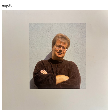
enjott
Home
Selected Works
Werkverzeichnis
About
Fotos
Kalender
Publikationen
Notizen
Feed