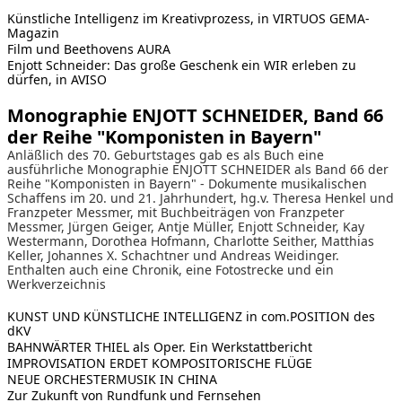
Künstliche Intelligenz im Kreativprozess, in VIRTUOS GEMA-
Magazin
Film und Beethovens AURA
Enjott Schneider: Das große Geschenk ein WIR erleben zu
dürfen, in AVISO
Monographie ENJOTT SCHNEIDER, Band 66
der Reihe "Komponisten in Bayern"
Anläßlich des 70. Geburtstages gab es als Buch eine
ausführliche Monographie ENJOTT SCHNEIDER als Band 66 der
Reihe "Komponisten in Bayern" - Dokumente musikalischen
Schaffens im 20. und 21. Jahrhundert, hg.v. Theresa Henkel und
Franzpeter Messmer, mit Buchbeiträgen von Franzpeter
Messmer, Jürgen Geiger, Antje Müller, Enjott Schneider, Kay
Westermann, Dorothea Hofmann, Charlotte Seither, Matthias
Keller, Johannes X. Schachtner und Andreas Weidinger.
Enthalten auch eine Chronik, eine Fotostrecke und ein
Werkverzeichnis
KUNST UND KÜNSTLICHE INTELLIGENZ in com.POSITION des
dKV
BAHNWÄRTER THIEL als Oper. Ein Werkstattbericht
IMPROVISATION ERDET KOMPOSITORISCHE FLÜGE
NEUE ORCHESTERMUSIK IN CHINA
Zur Zukunft von Rundfunk und Fernsehen