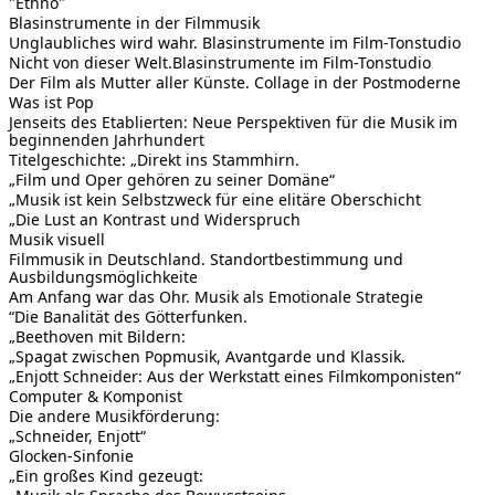
"Ethno"
Blasinstrumente in der Filmmusik
Unglaubliches wird wahr. Blasinstrumente im Film-Tonstudio
Nicht von dieser Welt.Blasinstrumente im Film-Tonstudio
Der Film als Mutter aller Künste. Collage in der Postmoderne
Was ist Pop
Jenseits des Etablierten: Neue Perspektiven für die Musik im
beginnenden Jahrhundert
Titelgeschichte: „Direkt ins Stammhirn.
„Film und Oper gehören zu seiner Domäne“
„Musik ist kein Selbstzweck für eine elitäre Oberschicht
„Die Lust an Kontrast und Widerspruch
Musik visuell
Filmmusik in Deutschland. Standortbestimmung und
Ausbildungsmöglichkeite
Am Anfang war das Ohr. Musik als Emotionale Strategie
“Die Banalität des Götterfunken.
„Beethoven mit Bildern:
„Spagat zwischen Popmusik, Avantgarde und Klassik.
„Enjott Schneider: Aus der Werkstatt eines Filmkomponisten“
Computer & Komponist
Die andere Musikförderung:
„Schneider, Enjott“
Glocken-Sinfonie
„Ein großes Kind gezeugt: