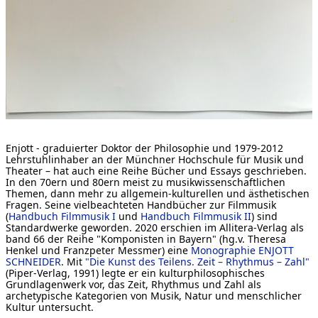
[ Suche ]
english
Enjott - graduierter Doktor der Philosophie und 1979-2012
Lehrstuhlinhaber an der Münchner Hochschule für Musik und
Theater – hat auch eine Reihe Bücher und Essays geschrieben.
In den 70ern und 80ern meist zu musikwissenschaftlichen
Themen, dann mehr zu allgemein-kulturellen und ästhetischen
Fragen. Seine vielbeachteten Handbücher zur Filmmusik
(
Handbuch Filmmusik I
und
Handbuch Filmmusik II
) sind
Standardwerke geworden. 2020 erschien im Allitera-Verlag als
band 66 der Reihe "Komponisten in Bayern" (hg.v. Theresa
Henkel und Franzpeter Messmer) eine
Monographie ENJOTT
SCHNEIDER
. Mit
"Die Kunst des Teilens. Zeit – Rhythmus – Zahl"
(Piper-Verlag, 1991) legte er ein kulturphilosophisches
Grundlagenwerk vor, das Zeit, Rhythmus und Zahl als
archetypische Kategorien von Musik, Natur und menschlicher
Kultur untersucht.