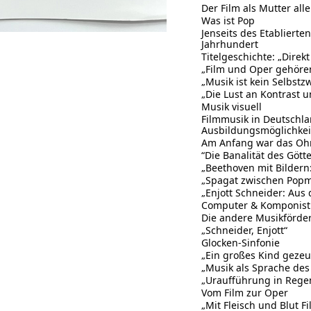
Der Film als Mutter all
Was ist Pop
Jenseits des Etabliert
Jahrhundert
Titelgeschichte: „Direk
„Film und Oper gehöre
„Musik ist kein Selbstz
„Die Lust an Kontrast 
Musik visuell
Filmmusik in Deutschl
Ausbildungsmöglichkei
Am Anfang war das Ohr.
“Die Banalität des Gött
„Beethoven mit Bildern
„Spagat zwischen Popmu
„Enjott Schneider: Aus
Computer & Komponist
Die andere Musikförde
„Schneider, Enjott“
Glocken-Sinfonie
„Ein großes Kind gezeu
„Musik als Sprache des
„Uraufführung in Rege
Vom Film zur Oper
„Mit Fleisch und Blut F