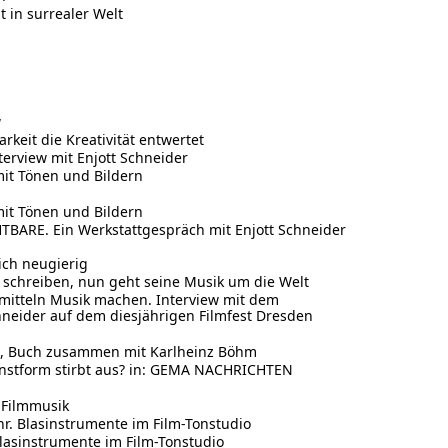
 in surrealer Welt
w
keit die Kreativität entwertet
erview mit Enjott Schneider
it Tönen und Bildern
it Tönen und Bildern
BARE. Ein Werkstattgespräch mit Enjott Schneider
ich neugierig
r schreiben, nun geht seine Musik um die Welt
itteln Musik machen. Interview mit dem
neider auf dem diesjährigen Filmfest Dresden
g, Buch zusammen mit Karlheinz Böhm
unstform stirbt aus? in: GEMA NACHRICHTEN
 Filmmusik
r. Blasinstrumente im Film-Tonstudio
Blasinstrumente im Film-Tonstudio