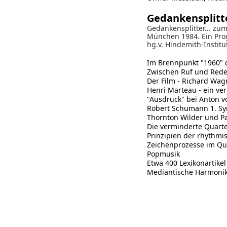
Gedankensplitt
Gedankensplitter... zu
München 1984. Ein Pro
hg.v. Hindemith-Institu
Im Brennpunkt "1960" 
Zwischen Ruf und Rede
Der Film - Richard Wag
Henri Marteau - ein ve
"Ausdruck" bei Anton 
Robert Schumann 1. Sy
Thornton Wilder und P
Die verminderte Quarte 
Prinzipien der rhythmi
Zeichenprozesse im Qu
Popmusik
Etwa 400 Lexikonartike
Mediantische Harmonik