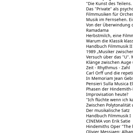
"Die Kunst des Teilens.
Das "Private" als psych
Filmmusiken für Orche
Musik im Fernsehen. E
Von der Überwindung d
Ramadama
Herbstmilch, eine Film
Warum die Klassik klass
Handbuch Filmmusik II
1989 „Musiker zwischen
Versuch über das "U".
Klänge zwischen Auge 
Zeit - Rhythmus - Zahl
Carl Orff und die repet
In Memoriam Jean Gebs
Pensieri Sulla Musica E
Phasen der Hindemith-
Improvisation heute?
"Ich flüchte wenn ich k
Zwischen Polytonalitä
Der musikalische Satz
Handbuch Filmmusik I
CINEMA von Erik Satie
Hindemiths Oper "The 
Olivier Messiaen; Alban