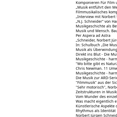
Komponieren Für Film 
„Musik entführt den M
Filmmusikalisches kom
„Interview mit Norbert
„N.J. Schneider“ von H
Musikgeschichte als B
Musik und Mensch. Baus
Per Aspera ad Astra
„Schneider, Norbert Jü
In: Schulbuch „Die Mus
Musik als Überwindung 
Direkt ins Blut - Die 
Musikgeschichte - harm
"Wo bitte gibt es Naturz
Chris Newman. 11 Umwe
Musikgeschichte - harm
Die Musik zur ARD-Seri
"Filmmusik" aus der Si
"Sehr motorisch", Norb
Zeitstrukturen in Musi
Vom Wunder des einzel
Was macht eigentlich e
Künstlerische Aspekte 
Rhythmus als Identitä
Norbert Jürgen Schnei