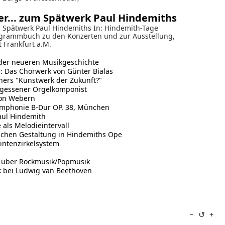
er... zum Spätwerk Paul Hindemiths
m Spätwerk Paul Hindemiths In: Hindemith-Tage
grammbuch zu den Konzerten und zur Ausstellung,
t Frankfurt a.M.
der neueren Musikgeschichte
: Das Chorwerk von Günter Bialas
ners "Kunstwerk der Zukunft?"
rgessener Orgelkomponist
von Webern
mphonie B-Dur OP. 38, München
aul Hindemith
als Melodieintervall
schen Gestaltung in Hindemiths Ope
intenzirkelsystem
l über Rockmusik/Popmusik
 bei Ludwig van Beethoven
↺
−
+