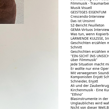
Filmmusik - Traumarbeit
Musik Visuell
GEISTIGES EIGENTUM
Crescendo-Interview
Das ist Unsinn!
SZ-Bericht Feuilleton
GEMA-Virtuos Intervie
Was tun, wenn Kopierbar
LÄRMENDE KULISSE, Int
Geschichten erzählen m
Schnitt
Geschichten erzählen m
"EIN-SICHT INS UNSICHT
über Filmmusik"
Jede Situation macht m
Er wollte nur eine Ope
Mit verwegenen Soundm
Komponisten Enjott Sch
Schneider, Enjott
Ali und der Zauberkru
Kirchenmusik - Eine K
"Ethno"
Blasinstrumente in der
Unglaubliches wird wah
Nicht von dieser Welt.