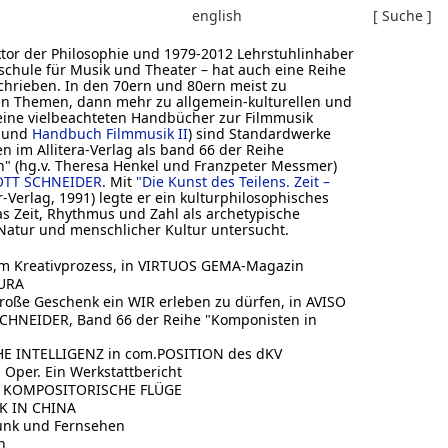
english
[ Suche ]
oktor der Philosophie und 1979-2012 Lehrstuhlinhaber
hule für Musik und Theater – hat auch eine Reihe
hrieben. In den 70ern und 80ern meist zu
en Themen, dann mehr zu allgemein-kulturellen und
eine vielbeachteten Handbücher zur Filmmusik
und
Handbuch Filmmusik II
) sind Standardwerke
n im Allitera-Verlag als band 66 der Reihe
" (hg.v. Theresa Henkel und Franzpeter Messmer)
OTT SCHNEIDER
. Mit
"Die Kunst des Teilens. Zeit –
-Verlag, 1991) legte er ein kulturphilosophisches
s Zeit, Rhythmus und Zahl als archetypische
Natur und menschlicher Kultur untersucht.
 im Kreativprozess, in VIRTUOS GEMA-Magazin
AURA
große Geschenk ein WIR erleben zu dürfen, in AVISO
HNEIDER, Band 66 der Reihe "Komponisten in
 INTELLIGENZ in com.POSITION des dKV
Oper. Ein Werkstattbericht
 KOMPOSITORISCHE FLÜGE
K IN CHINA
unk und Fernsehen
n