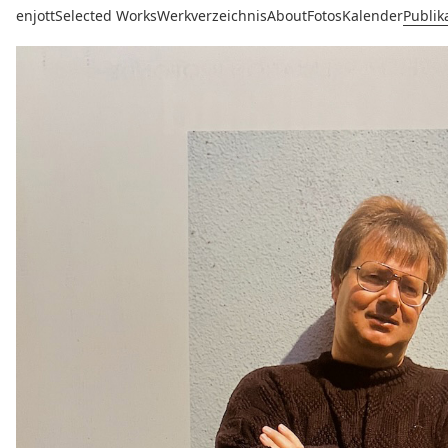
enjott
Selected Works
Werkverzeichnis
About
Fotos
Kalender
Publik