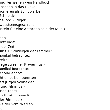
und Fernsehen - ein Handbuch
enschen in das Dunkel“
ponieren als Symbolarbei
 Schneider
ans-Jörg Rüdiger
ewusstseinsgeschicht
tein für eine Anthropologie der Musik
rgen“
ikstunde“
der Zeit
Musik zu "Schweigen der Lämmer"
onikal betrachtet.
eit?"
ge zu seiner Klaviermusik
onikal betrachtet
e "Marienhof"
cht eines Komponisten
ert Jürgen Schneider
k und Filmmusik
nen Tones.
in Filmkomponist?
der Filmmusik
t - Oder Vom "Namen"
der