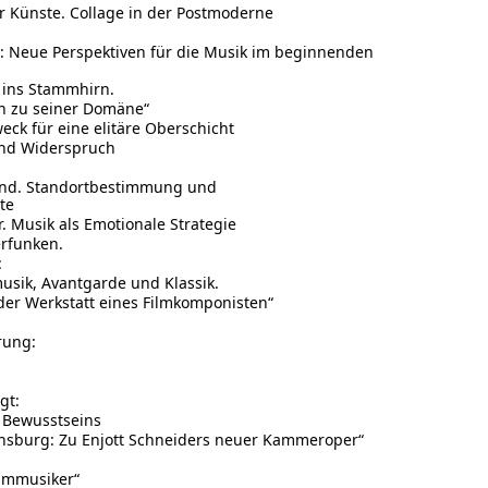
er Künste. Collage in der Postmoderne
en: Neue Perspektiven für die Musik im beginnenden
t ins Stammhirn.
n zu seiner Domäne“
weck für eine elitäre Oberschicht
und Widerspruch
and. Standortbestimmung und
te
 Musik als Emotionale Strategie
erfunken.
:
sik, Avantgarde und Klassik.
 der Werkstatt eines Filmkomponisten“
rung:
gt:
 Bewusstseins
nsburg: Zu Enjott Schneiders neuer Kammeroper“
ilmmusiker“