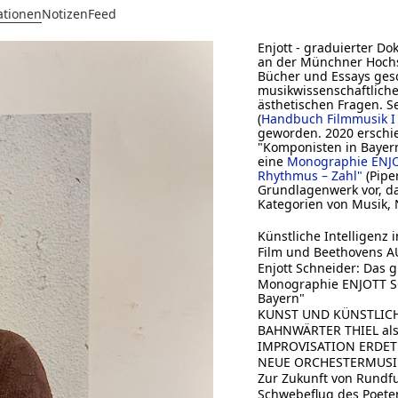
ationen
Notizen
Feed
Enjott - graduierter D
an der Münchner Hochsc
Bücher und Essays gesc
musikwissenschaftlich
ästhetischen Fragen. S
(
Handbuch Filmmusik I
geworden. 2020 erschie
"Komponisten in Bayern
eine
Monographie ENJ
Rhythmus – Zahl"
(Piper
Grundlagenwerk vor, da
Kategorien von Musik, 
Künstliche Intelligenz
Film und Beethovens 
Enjott Schneider: Das 
Monographie ENJOTT SC
Bayern"
KUNST UND KÜNSTLICHE
BAHNWÄRTER THIEL als 
IMPROVISATION ERDET
NEUE ORCHESTERMUSI
Zur Zukunft von Rundf
Schwebeflug des Poete