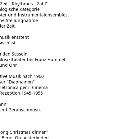
 Zeit - Rhythmus - Zahl"
ologische Kategorie
ster und Instrumentalensembles.
ine Stellungnahme
er Zeit.
musik entsteht
isch ist
 den Sesseln“
 Musiktheater bei Franz Hummel
und Ohr.
itive Musik nach 1960
er "Diaphainon"
lletronica per il Cinema
Rezeption 1945-1955
ann"
t und Geräuschmusik
long Christmas dinner"
 Bergs Orchesterlieder;