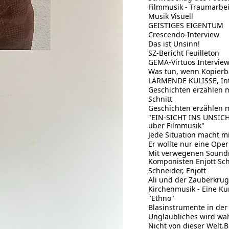
Filmmusik - Traumarbeit
Musik Visuell
GEISTIGES EIGENTUM
Crescendo-Interview
Das ist Unsinn!
SZ-Bericht Feuilleton
GEMA-Virtuos Intervie
Was tun, wenn Kopierbar
LÄRMENDE KULISSE, Int
Geschichten erzählen m
Schnitt
Geschichten erzählen m
"EIN-SICHT INS UNSICHT
über Filmmusik"
Jede Situation macht m
Er wollte nur eine Ope
Mit verwegenen Soundm
Komponisten Enjott Sch
Schneider, Enjott
Ali und der Zauberkru
Kirchenmusik - Eine K
"Ethno"
Blasinstrumente in der
Unglaubliches wird wah
Nicht von dieser Welt.