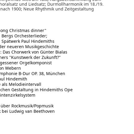
horalsatz und Liedsatz; Durmollharmonik im 18./19.
 nach 1900; Neue Rhythmik und Zeitgestaltung
long Christmas dinner"
 Bergs Orchesterlieder;
m Spätwerk Paul Hindemiths
der neueren Musikgeschichte
: Das Chorwerk von Günter Bialas
ners "Kunstwerk der Zukunft?"
rgessener Orgelkomponist
von Webern
mphonie B-Dur OP. 38, München
aul Hindemith
als Melodieintervall
schen Gestaltung in Hindemiths Ope
intenzirkelsystem
l über Rockmusik/Popmusik
 bei Ludwig van Beethoven