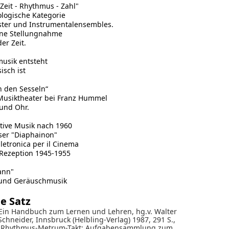
 Zeit - Rhythmus - Zahl"
ologische Kategorie
ster und Instrumentalensembles.
ine Stellungnahme
er Zeit.
musik entsteht
isch ist
 den Sesseln“
 Musiktheater bei Franz Hummel
und Ohr.
itive Musik nach 1960
er "Diaphainon"
lletronica per il Cinema
Rezeption 1945-1955
ann"
t und Geräuschmusik
e Satz
 Ein Handbuch zum Lernen und Lehren, hg.v. Walter
chneider, Innsbruck (Helbling-Verlag) 1987, 291 S.,
el Rhythmus-Metrum-Takt; Aufgabensammlung zum