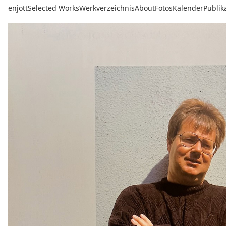
enjott
Selected Works
Werkverzeichnis
About
Fotos
Kalender
Publik