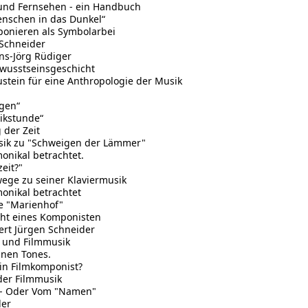
und Fernsehen - ein Handbuch
enschen in das Dunkel“
ponieren als Symbolarbei
 Schneider
ans-Jörg Rüdiger
ewusstseinsgeschicht
tein für eine Anthropologie der Musik
rgen“
ikstunde“
der Zeit
Musik zu "Schweigen der Lämmer"
onikal betrachtet.
eit?"
ge zu seiner Klaviermusik
onikal betrachtet
e "Marienhof"
cht eines Komponisten
ert Jürgen Schneider
k und Filmmusik
nen Tones.
in Filmkomponist?
der Filmmusik
t - Oder Vom "Namen"
der