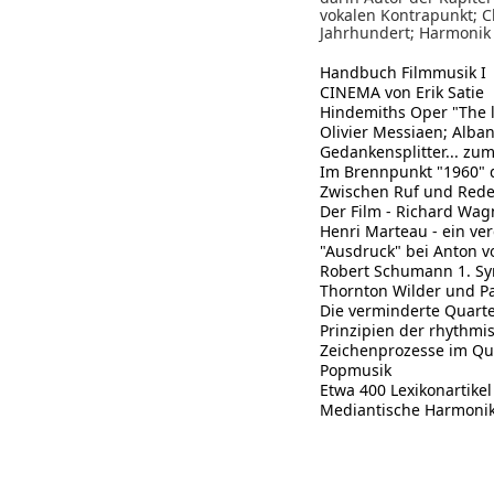
vokalen Kontrapunkt; C
Jahrhundert; Harmonik
Handbuch Filmmusik I
CINEMA von Erik Satie
Hindemiths Oper "The 
Olivier Messiaen; Alban
Gedankensplitter... zu
Im Brennpunkt "1960" 
Zwischen Ruf und Rede
Der Film - Richard Wag
Henri Marteau - ein ve
"Ausdruck" bei Anton 
Robert Schumann 1. Sy
Thornton Wilder und P
Die verminderte Quarte 
Prinzipien der rhythmi
Zeichenprozesse im Qu
Popmusik
Etwa 400 Lexikonartike
Mediantische Harmonik