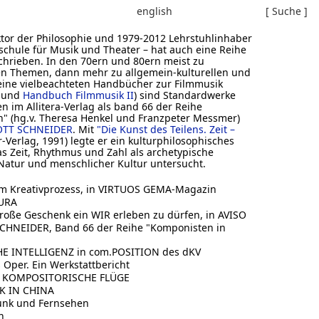
english
[ Suche ]
oktor der Philosophie und 1979-2012 Lehrstuhlinhaber
hule für Musik und Theater – hat auch eine Reihe
hrieben. In den 70ern und 80ern meist zu
en Themen, dann mehr zu allgemein-kulturellen und
eine vielbeachteten Handbücher zur Filmmusik
und
Handbuch Filmmusik II
) sind Standardwerke
n im Allitera-Verlag als band 66 der Reihe
" (hg.v. Theresa Henkel und Franzpeter Messmer)
OTT SCHNEIDER
. Mit
"Die Kunst des Teilens. Zeit –
-Verlag, 1991) legte er ein kulturphilosophisches
s Zeit, Rhythmus und Zahl als archetypische
Natur und menschlicher Kultur untersucht.
 im Kreativprozess, in VIRTUOS GEMA-Magazin
AURA
große Geschenk ein WIR erleben zu dürfen, in AVISO
HNEIDER, Band 66 der Reihe "Komponisten in
 INTELLIGENZ in com.POSITION des dKV
Oper. Ein Werkstattbericht
 KOMPOSITORISCHE FLÜGE
K IN CHINA
unk und Fernsehen
n