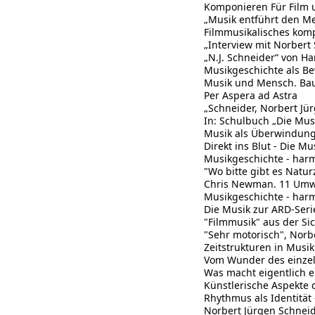
Komponieren Für Film 
„Musik entführt den M
Filmmusikalisches kom
„Interview mit Norbert
„N.J. Schneider“ von H
Musikgeschichte als B
Musik und Mensch. Baus
Per Aspera ad Astra
„Schneider, Norbert Jü
In: Schulbuch „Die Mus
Musik als Überwindung 
Direkt ins Blut - Die 
Musikgeschichte - harm
"Wo bitte gibt es Naturz
Chris Newman. 11 Umwe
Musikgeschichte - harm
Die Musik zur ARD-Seri
"Filmmusik" aus der Si
"Sehr motorisch", Norb
Zeitstrukturen in Musi
Vom Wunder des einzel
Was macht eigentlich e
Künstlerische Aspekte 
Rhythmus als Identitä
Norbert Jürgen Schnei