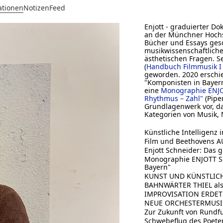
ationen
Notizen
Feed
Enjott - graduierter D
an der Münchner Hochsc
Bücher und Essays gesc
musikwissenschaftlich
ästhetischen Fragen. S
(
Handbuch Filmmusik I
geworden. 2020 erschie
"Komponisten in Bayern
eine
Monographie ENJ
Rhythmus – Zahl"
(Piper
Grundlagenwerk vor, da
Kategorien von Musik, 
Künstliche Intelligenz
Film und Beethovens 
Enjott Schneider: Das 
Monographie ENJOTT SC
Bayern"
KUNST UND KÜNSTLICHE
BAHNWÄRTER THIEL als 
IMPROVISATION ERDET
NEUE ORCHESTERMUSI
Zur Zukunft von Rundf
Schwebeflug des Poete