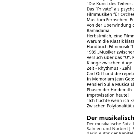
"Die Kunst des Teilens.
Das "Private" als psych
Filmmusiken für Orche
Musik im Fernsehen. E
Von der Überwindung d
Ramadama
Herbstmilch, eine Film
Warum die Klassik klass
Handbuch Filmmusik II
1989 „Musiker zwischen
Versuch über das "U".
Klänge zwischen Auge 
Zeit - Rhythmus - Zahl
Carl Orff und die repet
In Memoriam Jean Gebs
Pensieri Sulla Musica E
Phasen der Hindemith-
Improvisation heute?
"Ich flüchte wenn ich k
Zwischen Polytonalitä
Der musikalisch
Der musikalische Satz.
Salmen und Norbert J. S
darin Autor der Kapit