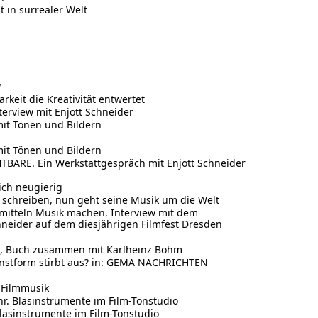
 in surrealer Welt
w
keit die Kreativität entwertet
erview mit Enjott Schneider
it Tönen und Bildern
it Tönen und Bildern
BARE. Ein Werkstattgespräch mit Enjott Schneider
ich neugierig
r schreiben, nun geht seine Musik um die Welt
itteln Musik machen. Interview mit dem
neider auf dem diesjährigen Filmfest Dresden
g, Buch zusammen mit Karlheinz Böhm
unstform stirbt aus? in: GEMA NACHRICHTEN
 Filmmusik
r. Blasinstrumente im Film-Tonstudio
Blasinstrumente im Film-Tonstudio