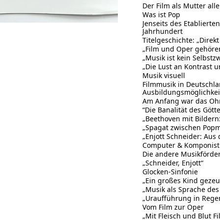
Der Film als Mutter all
Was ist Pop
Jenseits des Etabliert
Jahrhundert
Titelgeschichte: „Direk
„Film und Oper gehöre
„Musik ist kein Selbstz
„Die Lust an Kontrast 
Musik visuell
Filmmusik in Deutschl
Ausbildungsmöglichkei
Am Anfang war das Ohr.
“Die Banalität des Gött
„Beethoven mit Bildern
„Spagat zwischen Popmu
„Enjott Schneider: Aus
Computer & Komponist
Die andere Musikförde
„Schneider, Enjott“
Glocken-Sinfonie
„Ein großes Kind gezeu
„Musik als Sprache des
„Uraufführung in Rege
Vom Film zur Oper
„Mit Fleisch und Blut F