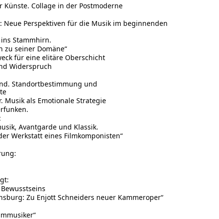
er Künste. Collage in der Postmoderne
en: Neue Perspektiven für die Musik im beginnenden
t ins Stammhirn.
n zu seiner Domäne“
weck für eine elitäre Oberschicht
und Widerspruch
and. Standortbestimmung und
te
 Musik als Emotionale Strategie
erfunken.
:
sik, Avantgarde und Klassik.
 der Werkstatt eines Filmkomponisten“
rung:
gt:
 Bewusstseins
nsburg: Zu Enjott Schneiders neuer Kammeroper“
ilmmusiker“