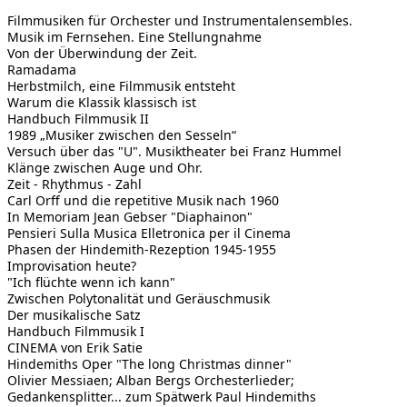
Filmmusiken für Orchester und Instrumentalensembles.
Musik im Fernsehen. Eine Stellungnahme
Von der Überwindung der Zeit.
Ramadama
Herbstmilch, eine Filmmusik entsteht
Warum die Klassik klassisch ist
Handbuch Filmmusik II
1989 „Musiker zwischen den Sesseln“
Versuch über das "U". Musiktheater bei Franz Hummel
Klänge zwischen Auge und Ohr.
Zeit - Rhythmus - Zahl
Carl Orff und die repetitive Musik nach 1960
In Memoriam Jean Gebser "Diaphainon"
Pensieri Sulla Musica Elletronica per il Cinema
Phasen der Hindemith-Rezeption 1945-1955
Improvisation heute?
"Ich flüchte wenn ich kann"
Zwischen Polytonalität und Geräuschmusik
Der musikalische Satz
Handbuch Filmmusik I
CINEMA von Erik Satie
Hindemiths Oper "The long Christmas dinner"
Olivier Messiaen; Alban Bergs Orchesterlieder;
Gedankensplitter... zum Spätwerk Paul Hindemiths