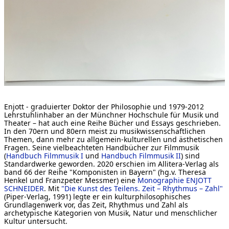
[ Suche ]
english
Enjott - graduierter Doktor der Philosophie und 1979-2012
Lehrstuhlinhaber an der Münchner Hochschule für Musik und
Theater – hat auch eine Reihe Bücher und Essays geschrieben.
In den 70ern und 80ern meist zu musikwissenschaftlichen
Themen, dann mehr zu allgemein-kulturellen und ästhetischen
Fragen. Seine vielbeachteten Handbücher zur Filmmusik
(
Handbuch Filmmusik I
und
Handbuch Filmmusik II
) sind
Standardwerke geworden. 2020 erschien im Allitera-Verlag als
band 66 der Reihe "Komponisten in Bayern" (hg.v. Theresa
Henkel und Franzpeter Messmer) eine
Monographie ENJOTT
SCHNEIDER
. Mit
"Die Kunst des Teilens. Zeit – Rhythmus – Zahl"
(Piper-Verlag, 1991) legte er ein kulturphilosophisches
Grundlagenwerk vor, das Zeit, Rhythmus und Zahl als
archetypische Kategorien von Musik, Natur und menschlicher
Kultur untersucht.