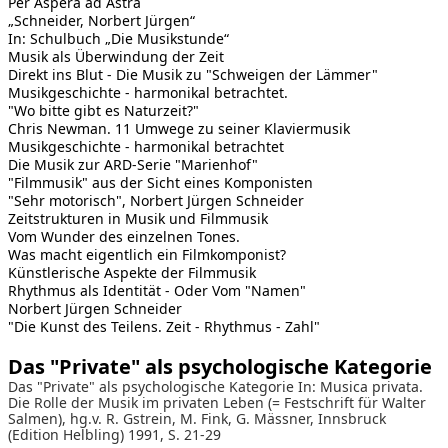
Per Aspera ad Astra
„Schneider, Norbert Jürgen“
In: Schulbuch „Die Musikstunde“
Musik als Überwindung der Zeit
Direkt ins Blut - Die Musik zu "Schweigen der Lämmer"
Musikgeschichte - harmonikal betrachtet.
"Wo bitte gibt es Naturzeit?"
Chris Newman. 11 Umwege zu seiner Klaviermusik
Musikgeschichte - harmonikal betrachtet
Die Musik zur ARD-Serie "Marienhof"
"Filmmusik" aus der Sicht eines Komponisten
"Sehr motorisch", Norbert Jürgen Schneider
Zeitstrukturen in Musik und Filmmusik
Vom Wunder des einzelnen Tones.
Was macht eigentlich ein Filmkomponist?
Künstlerische Aspekte der Filmmusik
Rhythmus als Identität - Oder Vom "Namen"
Norbert Jürgen Schneider
"Die Kunst des Teilens. Zeit - Rhythmus - Zahl"
Das "Private" als psychologische Kategorie
Das "Private" als psychologische Kategorie In: Musica privata.
Die Rolle der Musik im privaten Leben (= Festschrift für Walter
Salmen), hg.v. R. Gstrein, M. Fink, G. Mässner, Innsbruck
(Edition Helbling) 1991, S. 21-29