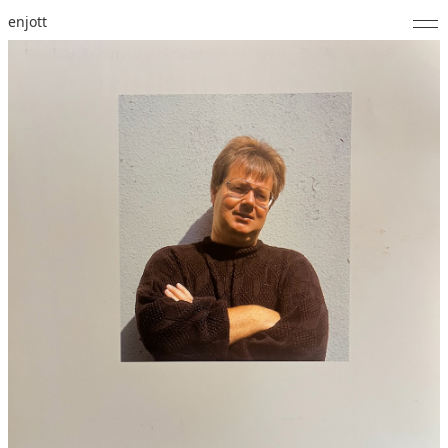
enjott
Home
Selected Works
Werkverzeichnis
About
Fotos
Kalender
Publikationen
Notizen
Feed