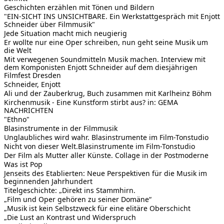
Geschichten erzählen mit Tönen und Bildern
"EIN-SICHT INS UNSICHTBARE. Ein Werkstattgespräch mit Enjott
Schneider über Filmmusik"
Jede Situation macht mich neugierig
Er wollte nur eine Oper schreiben, nun geht seine Musik um
die Welt
Mit verwegenen Soundmitteln Musik machen. Interview mit
dem Komponisten Enjott Schneider auf dem diesjährigen
Filmfest Dresden
Schneider, Enjott
Ali und der Zauberkrug, Buch zusammen mit Karlheinz Böhm
Kirchenmusik - Eine Kunstform stirbt aus? in: GEMA
NACHRICHTEN
"Ethno"
Blasinstrumente in der Filmmusik
Unglaubliches wird wahr. Blasinstrumente im Film-Tonstudio
Nicht von dieser Welt.Blasinstrumente im Film-Tonstudio
Der Film als Mutter aller Künste. Collage in der Postmoderne
Was ist Pop
Jenseits des Etablierten: Neue Perspektiven für die Musik im
beginnenden Jahrhundert
Titelgeschichte: „Direkt ins Stammhirn.
„Film und Oper gehören zu seiner Domäne“
„Musik ist kein Selbstzweck für eine elitäre Oberschicht
„Die Lust an Kontrast und Widerspruch