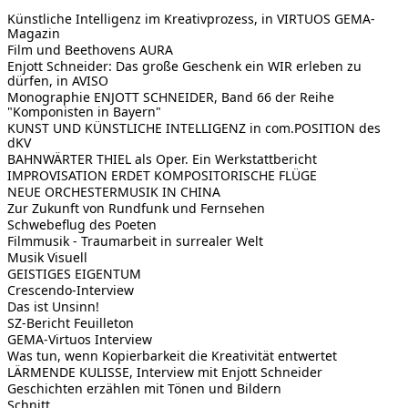
Künstliche Intelligenz im Kreativprozess, in VIRTUOS GEMA-
Magazin
Film und Beethovens AURA
Enjott Schneider: Das große Geschenk ein WIR erleben zu
dürfen, in AVISO
Monographie ENJOTT SCHNEIDER, Band 66 der Reihe
"Komponisten in Bayern"
KUNST UND KÜNSTLICHE INTELLIGENZ in com.POSITION des
dKV
BAHNWÄRTER THIEL als Oper. Ein Werkstattbericht
IMPROVISATION ERDET KOMPOSITORISCHE FLÜGE
NEUE ORCHESTERMUSIK IN CHINA
Zur Zukunft von Rundfunk und Fernsehen
Schwebeflug des Poeten
Filmmusik - Traumarbeit in surrealer Welt
Musik Visuell
GEISTIGES EIGENTUM
Crescendo-Interview
Das ist Unsinn!
SZ-Bericht Feuilleton
GEMA-Virtuos Interview
Was tun, wenn Kopierbarkeit die Kreativität entwertet
LÄRMENDE KULISSE, Interview mit Enjott Schneider
Geschichten erzählen mit Tönen und Bildern
Schnitt