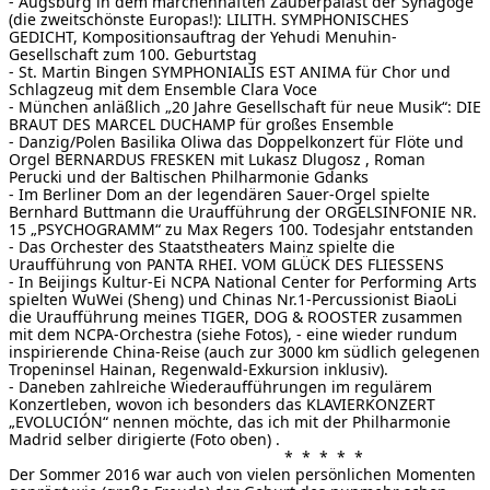
- Augsburg in dem märchenhaften Zauberpalast der Synagoge
(die zweitschönste Europas!): LILITH. SYMPHONISCHES
GEDICHT, Kompositionsauftrag der Yehudi Menuhin-
Gesellschaft zum 100. Geburtstag
- St. Martin Bingen SYMPHONIALIS EST ANIMA für Chor und
Schlagzeug mit dem Ensemble Clara Voce
- München anläßlich „20 Jahre Gesellschaft für neue Musik“: DIE
BRAUT DES MARCEL DUCHAMP für großes Ensemble
- Danzig/Polen Basilika Oliwa das Doppelkonzert für Flöte und
Orgel BERNARDUS FRESKEN mit Lukasz Dlugosz , Roman
Perucki und der Baltischen Philharmonie Gdanks
- Im Berliner Dom an der legendären Sauer-Orgel spielte
Bernhard Buttmann die Uraufführung der ORGELSINFONIE NR.
15 „PSYCHOGRAMM“ zu Max Regers 100. Todesjahr entstanden
- Das Orchester des Staatstheaters Mainz spielte die
Uraufführung von PANTA RHEI. VOM GLÜCK DES FLIESSENS
- In Beijings Kultur-Ei NCPA National Center for Performing Arts
spielten WuWei (Sheng) und Chinas Nr.1-Percussionist BiaoLi
die Uraufführung meines TIGER, DOG & ROOSTER zusammen
mit dem NCPA-Orchestra (siehe Fotos), - eine wieder rundum
inspirierende China-Reise (auch zur 3000 km südlich gelegenen
Tropeninsel Hainan, Regenwald-Exkursion inklusiv).
- Daneben zahlreiche Wiederaufführungen im regulärem
Konzertleben, wovon ich besonders das KLAVIERKONZERT
„EVOLUCIÓN“ nennen möchte, das ich mit der Philharmonie
Madrid selber dirigierte (Foto oben) .
* * * * *
Der Sommer 2016 war auch von vielen persönlichen Momenten