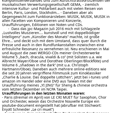
Komponistenverbandes und zum Aufsichtsratsvorsitzenden der
musikalischen Verwertungsgesellschaft GEMA, - ziemlich
[ Suche ]
intensive Kultur- und Politarbeit auch mit vielen Reisen von
Berlin, Paris, London, Stockholm... - Daneben aber als
Gegengewicht zum Funktionärsleben: MUSIK, MUSIK, MUSIK in
english
allen Facetten von Komponieren und Konzerte,
Uraufführungen, Editionen von Noten und CDs.
- Dass das jpc-Magazin Juli 2016 mich mit Schlagzeile
„Lustvolles Muszieren.... kunstvoll und mit doppelbödiger
Intelligenz“ zum „Künstler des Monats“ machte, ist große
Ehre... und deckt sich mit dem Umstand, dass quer durch die
Presse und auch in den Rundfunkanstalten inzwischen eine
erfreuliche Resonanz zu vernehmen ist. Neu erschienen in Mai
und August die zwei WERGO-CDs meiner Orchesterwerke
Volume 5 „bach, dracula, vivaldi & co“ (mit Solisten u.a. wie
Albrecht Mayer/Oboe und Dorothee Oberlinger/Blockflöte) und
Volume 6 „shadows in the dark“ (mit u.a. Christoph
Hartmann/Oboe). Daneben auch mehrere online-editions wie
die seit 20 Jahren vergriffene Filmmusik zum Kinoklassiker
„Charlie & Louise. Das doppelte Lottchen“, jetzt bei i-tunes und
amazon im Handel oder eine DVD aus Taiwan mit der
Uraufführung meines „YI JING“ für Sheng & chinese orchestra
vom letzten Dezember im NCPA Taipei.
Uraufführungen in den letzten Monaten waren:
- Paris (dreimal im April) von LE CRI MUET für Saxophon, Chor
und Orchester, wovon das Orchestre Nouvelle Europe ein
youtube-document eingestellt hat (abrufbar mit Stichwort:
Enjott Schneider „Le cri muet“)