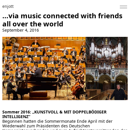
enjott
...via music connected with friends
Home
all over the world
September 4, 2016
Selected Works
Werkverzeichnis
About
Fotos
Kalender
Publikationen
Sommer 2016: „KUNSTVOLL & MIT DOPPELBÖDIGER
Notizen
INTELLIGENZ“
Begonnen hatten die Sommermonate Ende April mit der
Feed
Wiederwahl zum Präsidenten des Deutschen