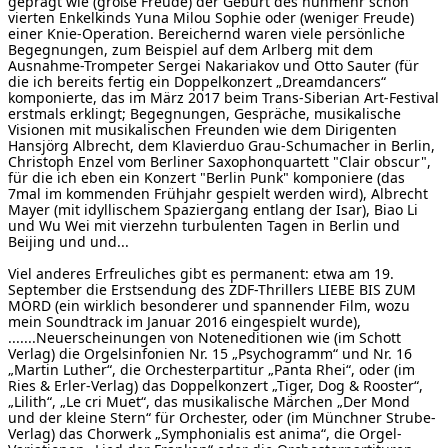
geprägt wie (große Freude) der Geburt des nunmehr schon
vierten Enkelkinds Yuna Milou Sophie oder (weniger Freude)
einer Knie-Operation. Bereichernd waren viele persönliche
Begegnungen, zum Beispiel auf dem Arlberg mit dem
Ausnahme-Trompeter Sergei Nakariakov und Otto Sauter (für
die ich bereits fertig ein Doppelkonzert „Dreamdancers“
komponierte, das im März 2017 beim Trans-Siberian Art-Festival
erstmals erklingt; Begegnungen, Gespräche, musikalische
Visionen mit musikalischen Freunden wie dem Dirigenten
Hansjörg Albrecht, dem Klavierduo Grau-Schumacher in Berlin,
Christoph Enzel vom Berliner Saxophonquartett "Clair obscur",
für die ich eben ein Konzert "Berlin Punk" komponiere (das
7mal im kommenden Frühjahr gespielt werden wird), Albrecht
Mayer (mit idyllischem Spaziergang entlang der Isar), Biao Li
und Wu Wei mit vierzehn turbulenten Tagen in Berlin und
Beijing und und...
Viel anderes Erfreuliches gibt es permanent: etwa am 19.
September die Erstsendung des ZDF-Thrillers LIEBE BIS ZUM
MORD (ein wirklich besonderer und spannender Film, wozu
mein Soundtrack im Januar 2016 eingespielt wurde),
.......Neuerscheinungen von Noteneditionen wie (im Schott
Verlag) die Orgelsinfonien Nr. 15 „Psychogramm“ und Nr. 16
„Martin Luther“, die Orchesterpartitur „Panta Rhei“, oder (im
Ries & Erler-Verlag) das Doppelkonzert „Tiger, Dog & Rooster“,
„Lilith“, „Le cri Muet“, das musikalische Märchen „Der Mond
und der kleine Stern“ für Orchester, oder (im Münchner Strube-
Verlag) das Chorwerk „Symphonialis est anima“, die Orgel-