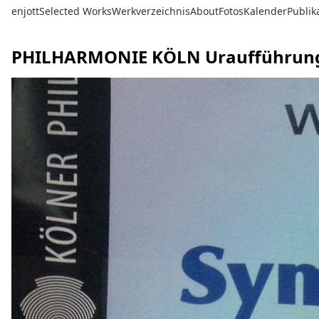
enjott
Selected Works
Werkverzeichnis
About
Fotos
Kalender
Publik
PHILHARMONIE KÖLN Uraufführung 