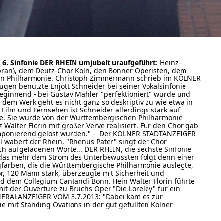
e 6. Sinfonie DER RHEIN umjubelt uraufgeführt
: Heinz-
(Sopran), dem Deutz-Chor Köln, den Bonner Operisten, dem
en Philharmonie. Christoph Zimmermann schrieb im KÖLNER
en benutzte Enjott Schneider bei seiner Vokalsinfonie
beginnend - bei Gustav Mahler "perfektioniert" wurde und
 dem Werk geht es nicht ganz so deskriptiv zu wie etwa in
r Film und Fernsehen ist Schneider allerdings stark auf
tte. Sie wurde von der Württembergischen Philharmonie
alter Florin mit großer Verve realisiert. Für den Chor gab
 imponierend gelöst wurden." - Der KÖLNER STADTANZEIGER
wabert der Rhein. "Rhenus Pater" singt der Chor
ch aufgeladenen Worte... DER RHEIN, die sechste Sinfonie
, das mehr dem Strom des Unterbewussten folgt denn einer
farben, die die Württembergische Philharmonie auslegte,
or, 120 Mann stark, überzeugte mit Sicherheit und
nd dem Collegium Cantandi Bonn. Hein Walter Florin führte
mit der Ouvertüre zu Bruchs Oper "Die Loreley" für ein
GENERALANZEIGER VOM 3.7.2013: "Dabei kam es zur
ie mit Standing Ovations in der gut gefüllten Kölner