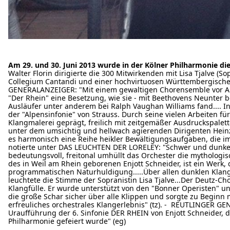
Am 29. und 30. Juni 2013 wurde in der Kölner Philharmonie di
Walter Florin dirigierte die 300 Mitwirkenden mit Lisa Tjalve 
Collegium Cantandi und einer hochvirtuosen Württembergisch
GENERALANZEIGER: "Mit einem gewaltigen Chorensemble vor Aug
"Der Rhein" eine Besetzung, wie sie - mit Beethovens Neunter 
Ausläufer unter anderem bei Ralph Vaughan Williams fand.... In
der "Alpensinfonie" von Strauss. Durch seine vielen Arbeiten fü
Klangmalerei geprägt, freilich mit zeitgemäßer Ausdruckspale
unter dem umsichtig und hellwach agierenden Dirigenten Heinz W
es harmonisch eine Reihe heikler Bewältigungsaufgaben, die
notierte unter DAS LEUCHTEN DER LORELEY: "Schwer und dunkel 
bedeutungsvoll, freitonal umhüllt das Orchester die mythologis
des in Weil am Rhein geborenen Enjott Schneider, ist ein Werk
programmatischen Naturhuldigung.....Über allen dunklen Klang
leuchtete die Stimme der Sopranistin Lisa Tjalve...Der Deutz-Ch
Klangfülle. Er wurde unterstützt von den "Bonner Operisten" u
die große Schar sicher über alle Klippen und sorgte zu Beginn 
erfreuliches orchestrales Klangerlebnis" (tz). - REUTLINGER 
Uraufführung der 6. Sinfonie DER RHEIN von Enjott Schneider, d
Philharmonie gefeiert wurde" (eg)