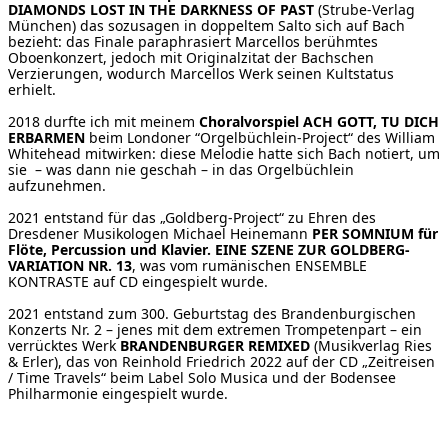
DIAMONDS LOST IN THE DARKNESS OF PAST
(Strube-Verlag
München) das sozusagen in doppeltem Salto sich auf Bach
bezieht: das Finale paraphrasiert Marcellos berühmtes
Oboenkonzert, jedoch mit Originalzitat der Bachschen
Verzierungen, wodurch Marcellos Werk seinen Kultstatus
erhielt.
2018 durfte ich mit meinem
Choralvorspiel ACH GOTT, TU DICH
ERBARMEN
beim Londoner “Orgelbüchlein-Project“ des William
Whitehead mitwirken: diese Melodie hatte sich Bach notiert, um
sie – was dann nie geschah – in das Orgelbüchlein
aufzunehmen.
2021 entstand für das „Goldberg-Project“ zu Ehren des
Dresdener Musikologen Michael Heinemann
PER SOMNIUM für
Flöte, Percussion und Klavier. EINE SZENE ZUR GOLDBERG-
VARIATION NR. 13
, was vom rumänischen ENSEMBLE
KONTRASTE auf CD eingespielt wurde.
2021 entstand zum 300. Geburtstag des Brandenburgischen
Konzerts Nr. 2 – jenes mit dem extremen Trompetenpart – ein
verrücktes Werk
BRANDENBURGER REMIXED
(Musikverlag Ries
& Erler), das von Reinhold Friedrich 2022 auf der CD „Zeitreisen
/ Time Travels“ beim Label Solo Musica und der Bodensee
Philharmonie eingespielt wurde.