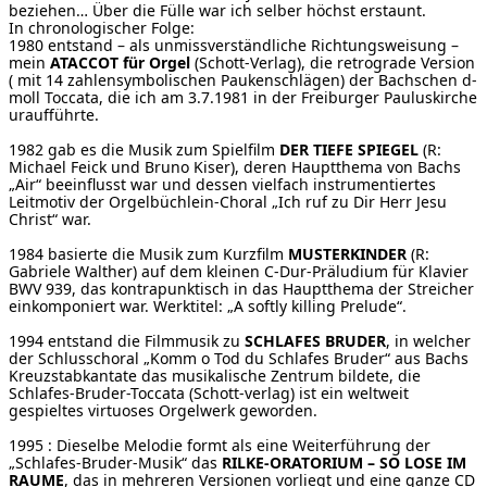
beziehen… Über die Fülle war ich selber höchst erstaunt.
In chronologischer Folge:
1980 entstand – als unmissverständliche Richtungsweisung –
mein
ATACCOT für Orgel
(Schott-Verlag), die retrograde Version
( mit 14 zahlensymbolischen Paukenschlägen) der Bachschen d-
moll Toccata, die ich am 3.7.1981 in der Freiburger Pauluskirche
uraufführte.
1982 gab es die Musik zum Spielfilm
DER TIEFE SPIEGEL
(R:
Michael Feick und Bruno Kiser), deren Hauptthema von Bachs
„Air“ beeinflusst war und dessen vielfach instrumentiertes
Leitmotiv der Orgelbüchlein-Choral „Ich ruf zu Dir Herr Jesu
Christ“ war.
1984 basierte die Musik zum Kurzfilm
MUSTERKINDER
(R:
Gabriele Walther) auf dem kleinen C-Dur-Präludium für Klavier
BWV 939, das kontrapunktisch in das Hauptthema der Streicher
einkomponiert war. Werktitel: „A softly killing Prelude“.
1994 entstand die Filmmusik zu
SCHLAFES BRUDER
, in welcher
der Schlusschoral „Komm o Tod du Schlafes Bruder“ aus Bachs
Kreuzstabkantate das musikalische Zentrum bildete, die
Schlafes-Bruder-Toccata (Schott-verlag) ist ein weltweit
gespieltes virtuoses Orgelwerk geworden.
1995 : Dieselbe Melodie formt als eine Weiterführung der
„Schlafes-Bruder-Musik“ das
RILKE-ORATORIUM – SO LOSE IM
RAUME
, das in mehreren Versionen vorliegt und eine ganze CD