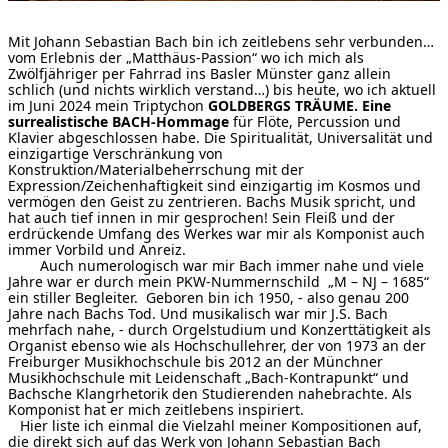
[ Suche ]
Mit Johann Sebastian Bach bin ich zeitlebens sehr verbunden…
vom Erlebnis der „Matthäus-Passion“ wo ich mich als
Zwölfjähriger per Fahrrad ins Basler Münster ganz allein
english
schlich (und nichts wirklich verstand…) bis heute, wo ich aktuell
im Juni 2024 mein Triptychon
GOLDBERGS TRÄUME. Eine
surrealistische BACH-Hommage
für Flöte, Percussion und
Klavier abgeschlossen habe. Die Spiritualität, Universalität und
einzigartige Verschränkung von
Konstruktion/Materialbeherrschung mit der
Expression/Zeichenhaftigkeit sind einzigartig im Kosmos und
vermögen den Geist zu zentrieren. Bachs Musik spricht, und
hat auch tief innen in mir gesprochen! Sein Fleiß und der
erdrückende Umfang des Werkes war mir als Komponist auch
immer Vorbild und Anreiz.
Auch numerologisch war mir Bach immer nahe und viele
Jahre war er durch mein PKW-Nummernschild „M – NJ – 1685“
ein stiller Begleiter. Geboren bin ich 1950, - also genau 200
Jahre nach Bachs Tod. Und musikalisch war mir J.S. Bach
mehrfach nahe, - durch Orgelstudium und Konzerttätigkeit als
Organist ebenso wie als Hochschullehrer, der von 1973 an der
Freiburger Musikhochschule bis 2012 an der Münchner
Musikhochschule mit Leidenschaft „Bach-Kontrapunkt“ und
Bachsche Klangrhetorik den Studierenden nahebrachte. Als
Komponist hat er mich zeitlebens inspiriert.
Hier liste ich einmal die Vielzahl meiner Kompositionen auf,
die direkt sich auf das Werk von Johann Sebastian Bach