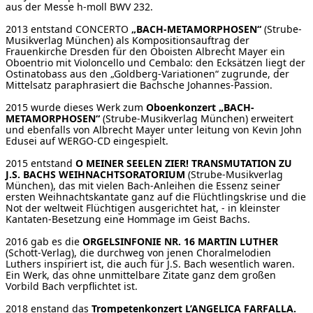
aus der Messe h-moll BWV 232.
2013 entstand CONCERTO
„BACH-METAMORPHOSEN“
(Strube-
Musikverlag München) als Kompositionsauftrag der
Frauenkirche Dresden für den Oboisten Albrecht Mayer ein
Oboentrio mit Violoncello und Cembalo: den Ecksätzen liegt der
Ostinatobass aus den „Goldberg-Variationen“ zugrunde, der
Mittelsatz paraphrasiert die Bachsche Johannes-Passion.
2015 wurde dieses Werk zum
Oboenkonzert „BACH-
METAMORPHOSEN“
(Strube-Musikverlag München) erweitert
und ebenfalls von Albrecht Mayer unter leitung von Kevin John
Edusei auf WERGO-CD eingespielt.
2015 entstand
O MEINER SEELEN ZIER! TRANSMUTATION ZU
J.S. BACHS WEIHNACHTSORATORIUM
(Strube-Musikverlag
München), das mit vielen Bach-Anleihen die Essenz seiner
ersten Weihnachtskantate ganz auf die Flüchtlingskrise und die
Not der weltweit Flüchtigen ausgerichtet hat, - in kleinster
Kantaten-Besetzung eine Hommage im Geist Bachs.
2016 gab es die
ORGELSINFONIE NR. 16 MARTIN LUTHER
(Schott-Verlag), die durchweg von jenen Choralmelodien
Luthers inspiriert ist, die auch für J.S. Bach wesentlich waren.
Ein Werk, das ohne unmittelbare Zitate ganz dem großen
Vorbild Bach verpflichtet ist.
2018 enstand das
Trompetenkonzert L’ANGELICA FARFALLA.