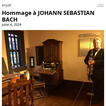
enjott
Hommage à JOHANN SEBASTIAN
Home
BACH
June 4, 2024
Selected Works
Werkverzeichnis
About
Fotos
Kalender
Publikationen
Notizen
Feed