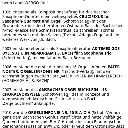
beim Label WERGO füllt.
1999 entstand als Kompositionsauftrag für das Raschèr-
Saxophone-Quartet mein vielgespieltes
CRUCIFIXUS für
Saxophon-Quartett und Orgel
(Schott-Verlag) mit der
Grundidee, über den berühmten Ostinato-Bass der Bach’schen
h-moll-Messe eine Schmerzensritual zu schreiben. Formal
bezieht es sich mit den Sätzen „Toccata-Adagio-Fuge“ auf ein
weiteres Werk von J.S. Bach.
2003 entstand ebenfalls als Saxophonliteratur
AS TIMES GOE
BYE. SUITE IN MEMORIAM J.S. BACH für Saxophone Trio
(Schott-Verlag), mit vielfältigen Bach-Bezügen.
2006 entstand die erste der bislang 16 Orgelsinfonien
PATER
NOSTER. ORGELSINFONIE NR. 1
(Schott-Verlag), mit dem
sechsminütigen zweiten Satz „VATER UNSER IM HIMMELREICH“
(HOMMAGE À J.S. BACH)“
2007 entstand das
ANSBACHER ORGELBÜCHLEIN – 18
CHORALVORSPIELE
(Schott-Verlag), das in Konzept und
kompositionsdidaktischem Gestus direkt an Bachs
„Orgelbüchlein“ anknüpfte.
2010 war die
ORGELSINFONIE NR. 10 B-A-C-H
(Schott-Verlag)
ganz dem Bach’schen Genius verpflichtet und hatte vielfältige
Querverbindungen vom B-A-C-H-motiv bis zum Eingangschor
der Johannespassion BWV 245 oder erneut dem Ostinanto-Bass