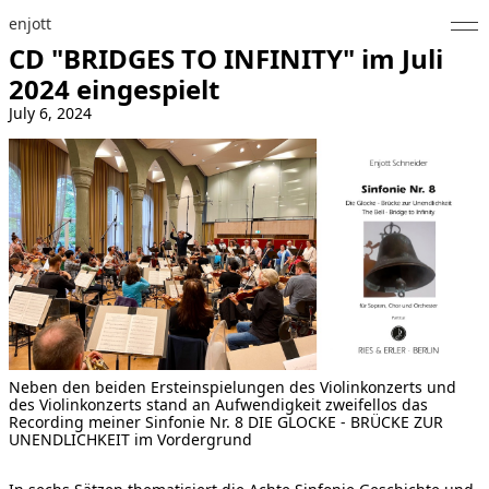
enjott
CD "BRIDGES TO INFINITY" im Juli
Home
2024 eingespielt
July 6, 2024
Selected Works
Werkverzeichnis
About
Fotos
Kalender
Publikationen
Neben den beiden Ersteinspielungen des Violinkonzerts und
des Violinkonzerts stand an Aufwendigkeit zweifellos das
Notizen
Recording meiner Sinfonie Nr. 8 DIE GLOCKE - BRÜCKE ZUR
UNENDLICHKEIT im Vordergrund
Feed