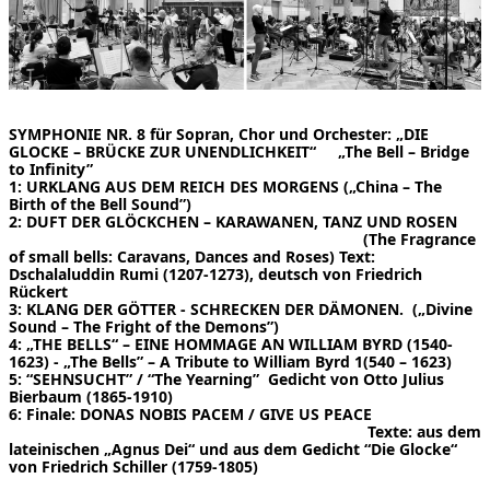
SYMPHONIE NR. 8 für Sopran, Chor und Orchester: „DIE
GLOCKE – BRÜCKE ZUR UNENDLICHKEIT“ „The Bell – Bridge
to Infinity”
1: URKLANG AUS DEM REICH DES MORGENS („China – The
Birth of the Bell Sound”)
2: DUFT DER GLÖCKCHEN – KARAWANEN, TANZ UND ROSEN
(The Fragrance
of small bells: Caravans, Dances and Roses) Text:
Dschalaluddin Rumi (1207-1273), deutsch von Friedrich
Rückert
3: KLANG DER GÖTTER - SCHRECKEN DER DÄMONEN. („Divine
Sound – The Fright of the Demons”)
4: „THE BELLS“ – EINE HOMMAGE AN WILLIAM BYRD (1540-
1623) - „The Bells” – A Tribute to William Byrd 1(540 – 1623)
5: “SEHNSUCHT” / “The Yearning” Gedicht von Otto Julius
Bierbaum (1865-1910)
6: Finale: DONAS NOBIS PACEM / GIVE US PEACE
Texte: aus dem
lateinischen „Agnus Dei“ und aus dem Gedicht “Die Glocke“
von Friedrich Schiller (1759-1805)