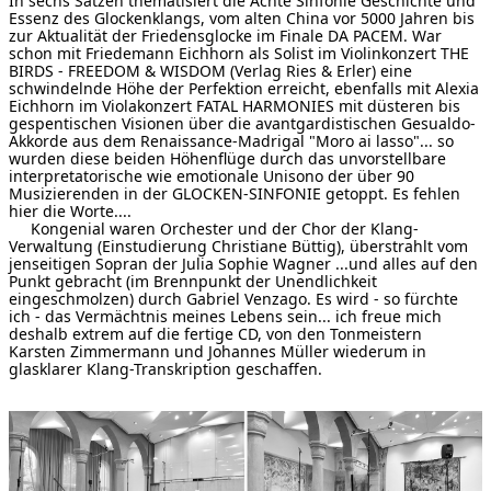
In sechs Sätzen thematisiert die Achte Sinfonie Geschichte und
Essenz des Glockenklangs, vom alten China vor 5000 Jahren bis
[ Suche ]
zur Aktualität der Friedensglocke im Finale DA PACEM. War
schon mit Friedemann Eichhorn als Solist im Violinkonzert THE
BIRDS - FREEDOM & WISDOM (Verlag Ries & Erler) eine
english
schwindelnde Höhe der Perfektion erreicht, ebenfalls mit Alexia
Eichhorn im Violakonzert FATAL HARMONIES mit düsteren bis
gespentischen Visionen über die avantgardistischen Gesualdo-
Akkorde aus dem Renaissance-Madrigal "Moro ai lasso"... so
wurden diese beiden Höhenflüge durch das unvorstellbare
interpretatorische wie emotionale Unisono der über 90
Musizierenden in der GLOCKEN-SINFONIE getoppt. Es fehlen
hier die Worte....
Kongenial waren Orchester und der Chor der Klang-
Verwaltung (Einstudierung Christiane Büttig), überstrahlt vom
jenseitigen Sopran der Julia Sophie Wagner ...und alles auf den
Punkt gebracht (im Brennpunkt der Unendlichkeit
eingeschmolzen) durch Gabriel Venzago. Es wird - so fürchte
ich - das Vermächtnis meines Lebens sein... ich freue mich
deshalb extrem auf die fertige CD, von den Tonmeistern
Karsten Zimmermann und Johannes Müller wiederum in
glasklarer Klang-Transkription geschaffen.