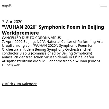
enjott
Home
7. Apr
2020
"WUHAN 2020" Symphonic Poem in Beijing
Selected Works
Worldpremiere
CANCELLED DUE TO CORONA-VIRUS -
Werkverzeichnis
7. April 2020 Beijing, NCPA National Center of Performing Arts:
Uraufführung von
"WUHAN 2020". Symphonic Poem for
About
Orchestra
mit dem Beijing Symphony Orchestra, chief
conductor Biao Li (commissioned by Beijing Symphony)
anlässlich der tragischen Virusepidemie in China, deren
Fotos
Ausgangszentrum die 9-Millionenmetropole Wuhan (Poivinz
Hubei) war.
Kalender
Publikationen
zurück zum Kalender
Notizen
Feed