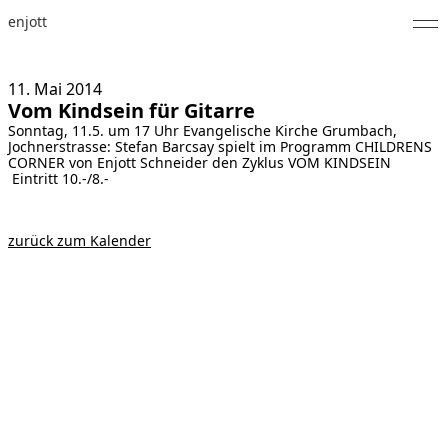
enjott
Home
11. Mai
2014
Vom Kindsein für Gitarre
Selected Works
Sonntag, 11.5. um 17 Uhr Evangelische Kirche Grumbach,
Jochnerstrasse: Stefan Barcsay spielt im Programm CHILDRENS
Werkverzeichnis
CORNER von Enjott Schneider den Zyklus VOM KINDSEIN
Eintritt 10.-/8.-
About
zurück zum Kalender
Fotos
Kalender
Publikationen
Notizen
Feed