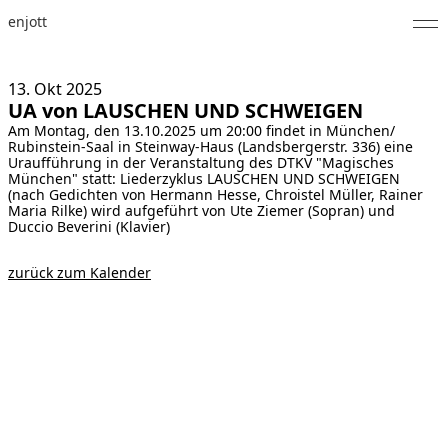
enjott
Home
13. Okt
2025
UA von LAUSCHEN UND SCHWEIGEN
Selected Works
Am Montag, den 13.10.2025 um 20:00 findet in München/
Rubinstein-Saal in Steinway-Haus (Landsbergerstr. 336) eine
Werkverzeichnis
Uraufführung in der Veranstaltung des DTKV "Magisches
München" statt: Liederzyklus LAUSCHEN UND SCHWEIGEN
(nach Gedichten von Hermann Hesse, Chroistel Müller, Rainer
About
Maria Rilke) wird aufgeführt von Ute Ziemer (Sopran) und
Duccio Beverini (Klavier)
Fotos
zurück zum Kalender
Kalender
Publikationen
Notizen
Feed