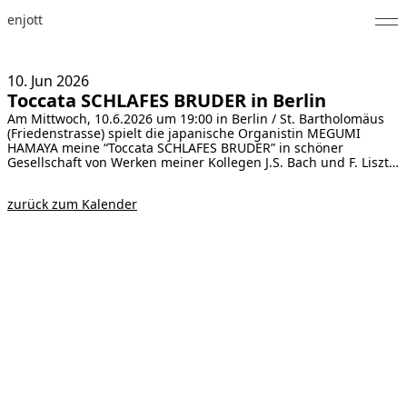
enjott
Home
10. Jun
2026
Toccata SCHLAFES BRUDER in Berlin
Selected Works
Am Mittwoch, 10.6.2026 um 19:00 in Berlin / St. Bartholomäus
(Friedenstrasse) spielt die japanische Organistin MEGUMI
Werkverzeichnis
HAMAYA meine “Toccata SCHLAFES BRUDER” in schöner
Gesellschaft von Werken meiner Kollegen J.S. Bach und F. Liszt…
About
zurück zum Kalender
Fotos
Kalender
Publikationen
Notizen
Feed