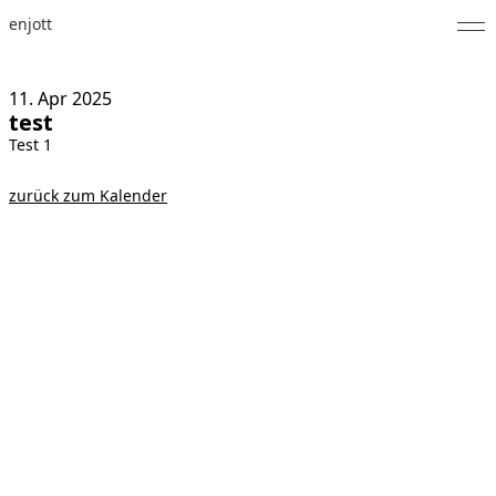
enjott
Home
11. Apr
2025
test
Selected Works
Test 1
Werkverzeichnis
zurück zum Kalender
About
Fotos
Kalender
Publikationen
Notizen
Feed