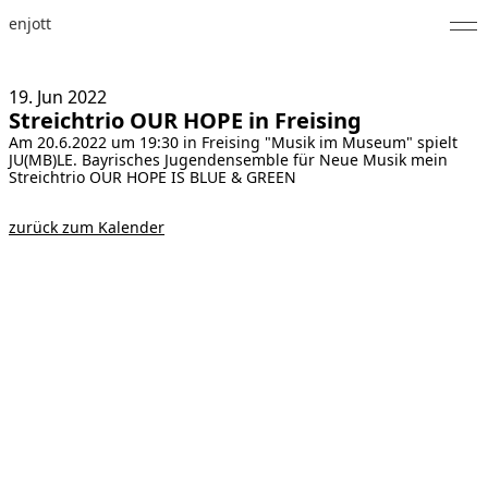
enjott
Home
19. Jun
2022
Streichtrio OUR HOPE in Freising
Selected Works
Am 20.6.2022 um 19:30 in Freising "Musik im Museum" spielt
JU(MB)LE. Bayrisches Jugendensemble für Neue Musik mein
Werkverzeichnis
Streichtrio OUR HOPE IS BLUE & GREEN
About
zurück zum Kalender
Fotos
Kalender
Publikationen
Notizen
Feed