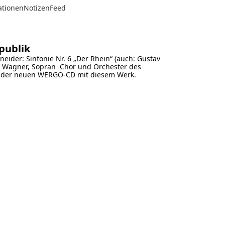
ationen
Notizen
Feed
publik
eider: Sinfonie Nr. 6 „Der Rhein“ (auch: Gustav
hie Wagner, Sopran Chor und Orchester des
ng der neuen WERGO-CD mit diesem Werk.