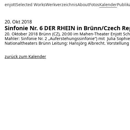
enjott
Selected Works
Werkverzeichnis
About
Fotos
Kalender
Publik
20. Okt
2018
Sinfonie Nr. 6 DER RHEIN in Brünn/Czech Re
20. Oktober 2018 Brünn (CZ), 20:00 im Mahen-Theater Enjott Schn
Mahler: Sinfonie Nr. 2 „Auferstehungssinfonie“) mit Julia Sop
Nationaltheaters Brünn Leitung: Hansjörg Albrecht. Vorstellu
zurück zum Kalender