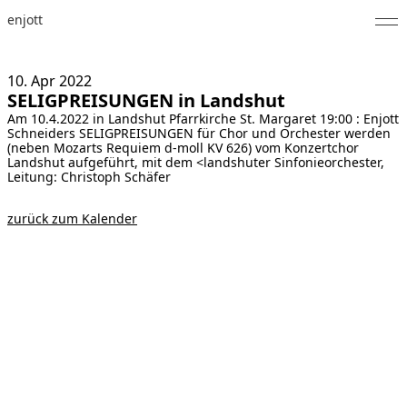
enjott
Home
10. Apr
2022
SELIGPREISUNGEN in Landshut
Selected Works
Am 10.4.2022 in Landshut Pfarrkirche St. Margaret 19:00 : Enjott
Schneiders SELIGPREISUNGEN für Chor und Orchester werden
Werkverzeichnis
(neben Mozarts Requiem d-moll KV 626) vom Konzertchor
Landshut aufgeführt, mit dem <landshuter Sinfonieorchester,
Leitung: Christoph Schäfer
About
zurück zum Kalender
Fotos
Kalender
Publikationen
Notizen
Feed