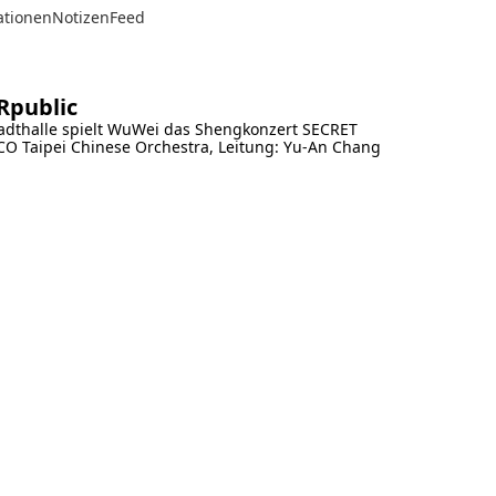
ationen
Notizen
Feed
Rpublic
tadthalle spielt WuWei das Shengkonzert SECRET
 Taipei Chinese Orchestra, Leitung: Yu-An Chang