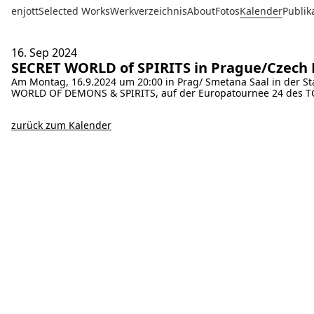
enjott
Selected Works
Werkverzeichnis
About
Fotos
Kalender
Publik
16. Sep
2024
SECRET WORLD of SPIRITS in Prague/Czech 
Am Montag, 16.9.2024 um 20:00 in Prag/ Smetana Saal in der S
WORLD OF DEMONS & SPIRITS, auf der Europatournee 24 des TCO
zurück zum Kalender